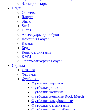
Электрогитары
Обувь
Converse
Ranger
Shark
Steel
Ultras
Аксессуары для обуви
Домашняя обувь
Казаки
Кеды
Кеды с принтами
КММ
Спорт-байкерская обувь
Одежда
Urbanist
Фартуки
Футболки
Футболки варенки
Футболки детские
Футболки женские
Футболки женские Rock Merch
Футболки камуфляжные
Футболки с принтами
Футболки с эквалайзером