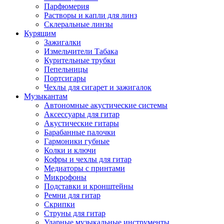
Парфюмерия
Растворы и капли для линз
Склеральные линзы
Курящим
Зажигалки
Измельчители Табака
Курительные трубки
Пепельницы
Портсигары
Чехлы для сигарет и зажигалок
Музыкантам
Автономные акустические системы
Аксессуары для гитар
Акустические гитары
Барабанные палочки
Гармоники губные
Колки и ключи
Кофры и чехлы для гитар
Медиаторы с принтами
Микрофоны
Подставки и кронштейны
Ремни для гитар
Скрипки
Струны для гитар
Ударные музыкальные инструменты