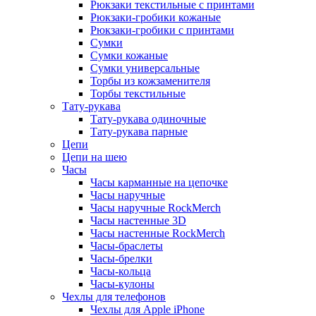
Рюкзаки текстильные с принтами
Рюкзаки-гробики кожаные
Рюкзаки-гробики с принтами
Сумки
Сумки кожаные
Сумки универсальные
Торбы из кожзаменителя
Торбы текстильные
Тату-рукава
Тату-рукава одиночные
Тату-рукава парные
Цепи
Цепи на шею
Часы
Часы карманные на цепочке
Часы наручные
Часы наручные RockMerch
Часы настенные 3D
Часы настенные RockMerch
Часы-браслеты
Часы-брелки
Часы-кольца
Часы-кулоны
Чехлы для телефонов
Чехлы для Apple iPhone