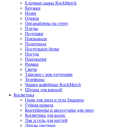
Елочные шары RockMerch
Кружки
Ножи
Одеяла
Органайзеры на стену
Пледы
Подушки
Покрывала
Полотенца
Постельное белье
Посуда
Прихватки
Рюмки
Свечи
Тарелки с рок-группами
Телефоны
Чашки кофейные RockMerch
Шторы для ванной
Косметика
Грим для лица и тела Snazaroo
Губная помада
Контейнеры и аксессуары для линз
Косметика для волос
Лак и гель для ногтей
Линзы цветные