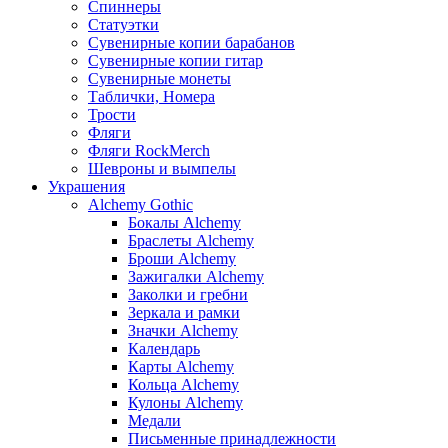
Спиннеры
Статуэтки
Сувенирные копии барабанов
Сувенирные копии гитар
Сувенирные монеты
Таблички, Номера
Трости
Фляги
Фляги RockMerch
Шевроны и вымпелы
Украшения
Alchemy Gothic
Бокалы Alchemy
Браслеты Alchemy
Броши Alchemy
Зажигалки Alchemy
Заколки и гребни
Зеркала и рамки
Значки Alchemy
Календарь
Карты Alchemy
Кольца Alchemy
Кулоны Alchemy
Медали
Письменные принадлежности