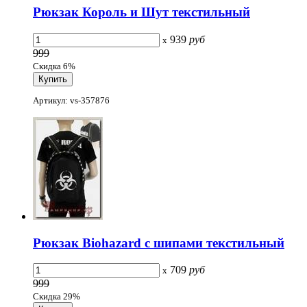
Рюкзак Король и Шут текстильный
939
руб
x
999
Скидка 6%
Артикул: vs-357876
Рюкзак Biohazard с шипами текстильный
709
руб
x
999
Скидка 29%