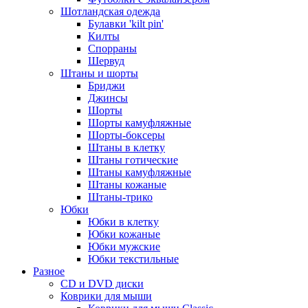
Шотландская одежда
Булавки 'kilt pin'
Килты
Спорраны
Шервуд
Штаны и шорты
Бриджи
Джинсы
Шорты
Шорты камуфляжные
Шорты-боксеры
Штаны в клетку
Штаны готические
Штаны камуфляжные
Штаны кожаные
Штаны-трико
Юбки
Юбки в клетку
Юбки кожаные
Юбки мужские
Юбки текстильные
Разное
CD и DVD диски
Коврики для мыши