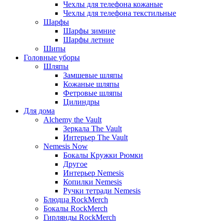
Чехлы для телефона кожаные
Чехлы для телефона текстильные
Шарфы
Шарфы зимние
Шарфы летние
Шипы
Головные уборы
Шляпы
Замшевые шляпы
Кожаные шляпы
Фетровые шляпы
Цилиндры
Для дома
Alchemy the Vault
Зеркала The Vault
Интерьер The Vault
Nemesis Now
Бокалы Кружки Рюмки
Другое
Интерьер Nemesis
Копилки Nemesis
Ручки тетради Nemesis
Блюдца RockMerch
Бокалы RockMerch
Гирлянды RockMerch