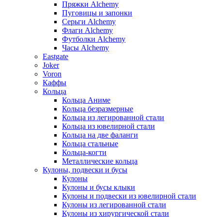
Пряжки Alchemy
Пуговицы и запонки
Серьги Alchemy
Флаги Alchemy
Футболки Alchemy
Часы Alchemy
Eastgate
Joker
Voron
Каффы
Кольца
Кольца Аниме
Кольца безразмерные
Кольца из легированной стали
Кольца из ювелирной стали
Кольца на две фаланги
Кольца стальные
Кольца-когти
Металлические кольца
Кулоны, подвески и бусы
Кулоны
Кулоны и бусы клыки
Кулоны и подвески из ювелирной стали
Кулоны из легированной стали
Кулоны из хирургической стали