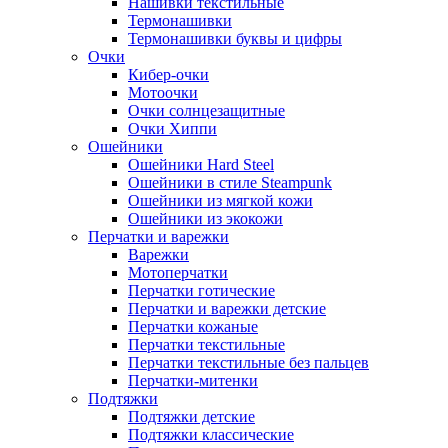
Нашивки текстильные
Термонашивки
Термонашивки буквы и цифры
Очки
Кибер-очки
Мотоочки
Очки солнцезащитные
Очки Хиппи
Ошейники
Ошейники Hard Steel
Ошейники в стиле Steampunk
Ошейники из мягкой кожи
Ошейники из экокожи
Перчатки и варежки
Варежки
Мотоперчатки
Перчатки готические
Перчатки и варежки детские
Перчатки кожаные
Перчатки текстильные
Перчатки текстильные без пальцев
Перчатки-митенки
Подтяжки
Подтяжки детские
Подтяжки классические