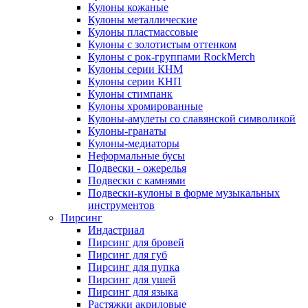
Кулоны кожаные
Кулоны металлические
Кулоны пластмассовые
Кулоны с золотистым оттенком
Кулоны с рок-группами RockMerch
Кулоны серии КНМ
Кулоны серии КНП
Кулоны стимпанк
Кулоны хромированные
Кулоны-амулеты со славянской символикой
Кулоны-гранаты
Кулоны-медиаторы
Неформальные бусы
Подвески - ожерелья
Подвески с камнями
Подвески-кулоны в форме музыкальных
инструментов
Пирсинг
Индастриал
Пирсинг для бровей
Пирсинг для губ
Пирсинг для пупка
Пирсинг для ушей
Пирсинг для языка
Растяжки акриловые