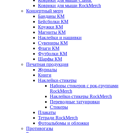
Коврики для мыши Classic
Коврики для мыши RockMerch
Концертный мерч
Банданы КМ
Бейсболки КМ
Кружки КМ
Магниты КМ
Наклейки и нашивки
Сувениры КМ
Флаги КМ
Футболки КМ
Шарфы КМ
Печатная продукция
Журналы
Книги
Наклейки-стикеры
Наборы стикеров с рок-группами
RockMerch
Наклейки-стикеры RockMerch
Переводные татуировки
Стикеры
Плакаты
Тетради RockMerch
Фотоальбомы и обложки
Противогазы