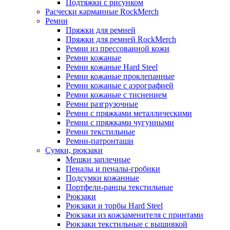
Подтяжки с рисунком
Расчески карманные RockMerch
Ремни
Пряжки для ремней
Пряжки для ремней RockMerch
Ремни из прессованной кожи
Ремни кожаные
Ремни кожаные Hard Steel
Ремни кожаные проклепанные
Ремни кожаные с аэрографией
Ремни кожаные с тиснением
Ремни разгрузочные
Ремни с пряжками металлическими
Ремни с пряжками чугунными
Ремни текстильные
Ремни-патронташи
Сумки, рюкзаки
Мешки заплечные
Пеналы и пеналы-гробики
Подсумки кожанные
Портфели-ранцы текстильные
Рюкзаки
Рюкзаки и торбы Hard Steel
Рюкзаки из кожзаменителя с принтами
Рюкзаки текстильные с вышивкой