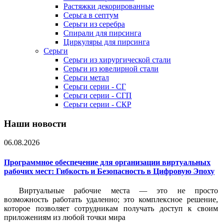
Растяжки декорированные
Серьга в септум
Серьги из серебра
Спирали для пирсинга
Циркуляры для пирсинга
Серьги
Серьги из хирургической стали
Серьги из ювелирной стали
Серьги метал
Серьги серии - СГ
Серьги серии - СГП
Серьги серии - СКР
Наши новости
06.08.2026
Программное обеспечение для организации виртуальных
рабочих мест: Гибкость и Безопасность в Цифровую Эпоху
Виртуальные рабочие места — это не просто
возможность работать удаленно; это комплексное решение,
которое позволяет сотрудникам получать доступ к своим
приложениям из любой точки мира