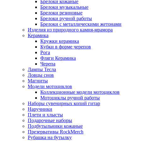
Брелоки кожаные
Брелоки музыкальные
Брелоки резиновые
Брелоки ручной работы
Брелоки с металлическими жетонами
Изделия из природного камня-мрамора
Керамика
Кружки керамика
Кубки в форме черепов
Рога
Фляги Керамика
Черепа
Лампы Тесла
Ловцы снов
Магниты
Модели мотоциклов
Коллекционные модели мотоциклов
Мотоциклы ручной работы
Наборы сувенирных копий гитар
Наручники
Плети и хлысты
Подарочные наборы
Подбутыльники кожаные
Презервативы RockMerch
Рубашка на бутылку