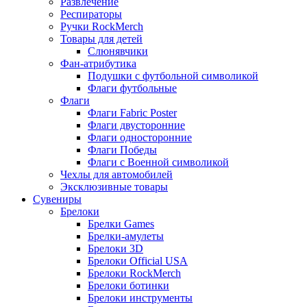
Развлечение
Респираторы
Ручки RockMerch
Товары для детей
Слюнявчики
Фан-атрибутика
Подушки с футбольной символикой
Флаги футбольные
Флаги
Флаги Fabric Poster
Флаги двусторонние
Флаги односторонние
Флаги Победы
Флаги с Военной символикой
Чехлы для автомобилей
Эксклюзивные товары
Сувениры
Брелоки
Брелки Games
Брелки-амулеты
Брелоки 3D
Брелоки Official USA
Брелоки RockMerch
Брелоки ботинки
Брелоки инструменты