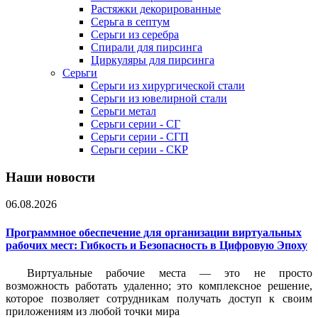
Растяжки декорированные
Серьга в септум
Серьги из серебра
Спирали для пирсинга
Циркуляры для пирсинга
Серьги
Серьги из хирургической стали
Серьги из ювелирной стали
Серьги метал
Серьги серии - СГ
Серьги серии - СГП
Серьги серии - СКР
Наши новости
06.08.2026
Программное обеспечение для организации виртуальных
рабочих мест: Гибкость и Безопасность в Цифровую Эпоху
Виртуальные рабочие места — это не просто
возможность работать удаленно; это комплексное решение,
которое позволяет сотрудникам получать доступ к своим
приложениям из любой точки мира