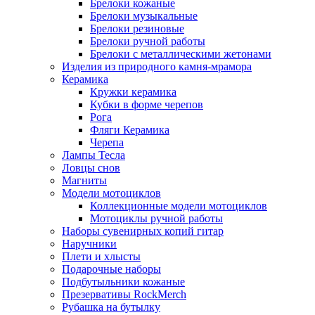
Брелоки кожаные
Брелоки музыкальные
Брелоки резиновые
Брелоки ручной работы
Брелоки с металлическими жетонами
Изделия из природного камня-мрамора
Керамика
Кружки керамика
Кубки в форме черепов
Рога
Фляги Керамика
Черепа
Лампы Тесла
Ловцы снов
Магниты
Модели мотоциклов
Коллекционные модели мотоциклов
Мотоциклы ручной работы
Наборы сувенирных копий гитар
Наручники
Плети и хлысты
Подарочные наборы
Подбутыльники кожаные
Презервативы RockMerch
Рубашка на бутылку