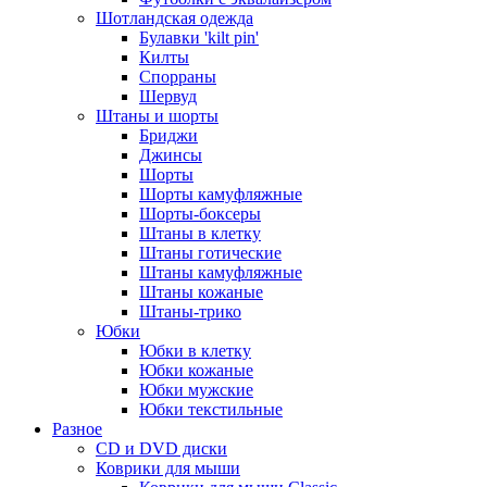
Шотландская одежда
Булавки 'kilt pin'
Килты
Спорраны
Шервуд
Штаны и шорты
Бриджи
Джинсы
Шорты
Шорты камуфляжные
Шорты-боксеры
Штаны в клетку
Штаны готические
Штаны камуфляжные
Штаны кожаные
Штаны-трико
Юбки
Юбки в клетку
Юбки кожаные
Юбки мужские
Юбки текстильные
Разное
CD и DVD диски
Коврики для мыши