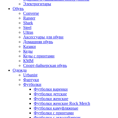
Электрогитары
Обувь
Converse
Ranger
Shark
Steel
Ultras
Аксессуары для обуви
Домашняя обувь
Казаки
Кеды
Кеды с принтами
КММ
Спорт-байкерская обувь
Одежда
Urbanist
Фартуки
Футболки
Футболки варенки
Футболки детские
Футболки женские
Футболки женские Rock Merch
Футболки камуфляжные
Футболки с принтами
Футболки с эквалайзером