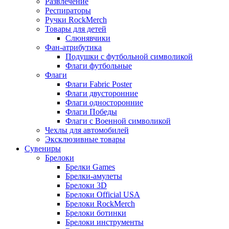
Развлечение
Респираторы
Ручки RockMerch
Товары для детей
Слюнявчики
Фан-атрибутика
Подушки с футбольной символикой
Флаги футбольные
Флаги
Флаги Fabric Poster
Флаги двусторонние
Флаги односторонние
Флаги Победы
Флаги с Военной символикой
Чехлы для автомобилей
Эксклюзивные товары
Сувениры
Брелоки
Брелки Games
Брелки-амулеты
Брелоки 3D
Брелоки Official USA
Брелоки RockMerch
Брелоки ботинки
Брелоки инструменты