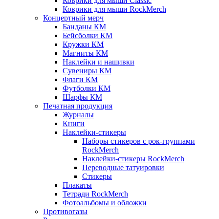
Коврики для мыши Classic
Коврики для мыши RockMerch
Концертный мерч
Банданы КМ
Бейсболки КМ
Кружки КМ
Магниты КМ
Наклейки и нашивки
Сувениры КМ
Флаги КМ
Футболки КМ
Шарфы КМ
Печатная продукция
Журналы
Книги
Наклейки-стикеры
Наборы стикеров с рок-группами
RockMerch
Наклейки-стикеры RockMerch
Переводные татуировки
Стикеры
Плакаты
Тетради RockMerch
Фотоальбомы и обложки
Противогазы