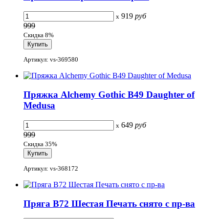
919
руб
x
999
Скидка 8%
Артикул: vs-369580
Пряжка Alchemy Gothic B49 Daughter of
Medusa
649
руб
x
999
Скидка 35%
Артикул: vs-368172
Пряга B72 Шестая Печать снято с пр-ва