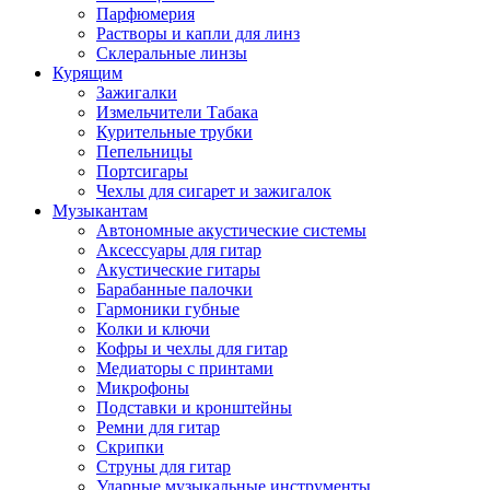
Парфюмерия
Растворы и капли для линз
Склеральные линзы
Курящим
Зажигалки
Измельчители Табака
Курительные трубки
Пепельницы
Портсигары
Чехлы для сигарет и зажигалок
Музыкантам
Автономные акустические системы
Аксессуары для гитар
Акустические гитары
Барабанные палочки
Гармоники губные
Колки и ключи
Кофры и чехлы для гитар
Медиаторы с принтами
Микрофоны
Подставки и кронштейны
Ремни для гитар
Скрипки
Струны для гитар
Ударные музыкальные инструменты