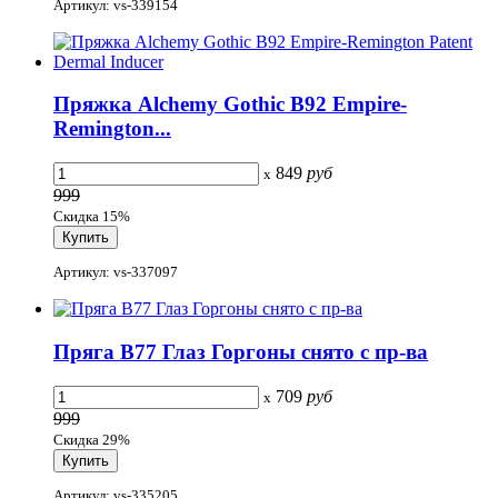
Артикул: vs-339154
Пряжка Alchemy Gothic B92 Empire-
Remington...
849
руб
x
999
Скидка 15%
Артикул: vs-337097
Пряга B77 Глаз Горгоны снято с пр-ва
709
руб
x
999
Скидка 29%
Артикул: vs-335205