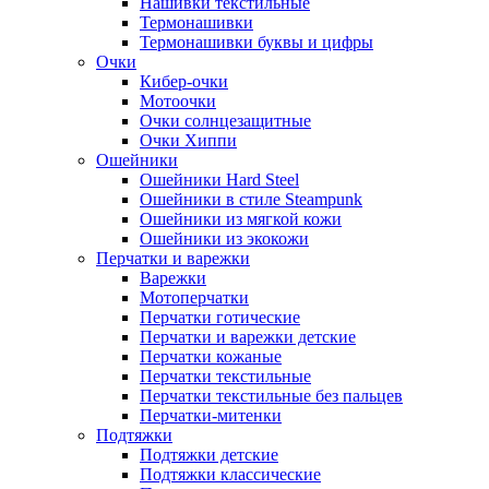
Нашивки текстильные
Термонашивки
Термонашивки буквы и цифры
Очки
Кибер-очки
Мотоочки
Очки солнцезащитные
Очки Хиппи
Ошейники
Ошейники Hard Steel
Ошейники в стиле Steampunk
Ошейники из мягкой кожи
Ошейники из экокожи
Перчатки и варежки
Варежки
Мотоперчатки
Перчатки готические
Перчатки и варежки детские
Перчатки кожаные
Перчатки текстильные
Перчатки текстильные без пальцев
Перчатки-митенки
Подтяжки
Подтяжки детские
Подтяжки классические