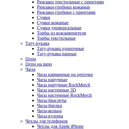
Рюкзаки текстильные с принтами
Рюкзаки-гробики кожаные
Рюкзаки-гробики с принтами
Сумки
Сумки кожаные
Сумки универсальные
Торбы из кожзаменителя
Торбы текстильные
Тату-рукава
Тату-рукава одиночные
Тату-рукава парные
Цепи
Цепи на шею
Часы
Часы карманные на цепочке
Часы наручные
Часы наручные RockMerch
Часы настенные 3D
Часы настенные RockMerch
Часы-браслеты
Часы-брелки
Часы-кольца
Часы-кулоны
Чехлы для телефонов
Чехлы для Apple iPhone