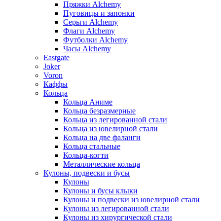
Пряжки Alchemy
Пуговицы и запонки
Серьги Alchemy
Флаги Alchemy
Футболки Alchemy
Часы Alchemy
Eastgate
Joker
Voron
Каффы
Кольца
Кольца Аниме
Кольца безразмерные
Кольца из легированной стали
Кольца из ювелирной стали
Кольца на две фаланги
Кольца стальные
Кольца-когти
Металлические кольца
Кулоны, подвески и бусы
Кулоны
Кулоны и бусы клыки
Кулоны и подвески из ювелирной стали
Кулоны из легированной стали
Кулоны из хирургической стали