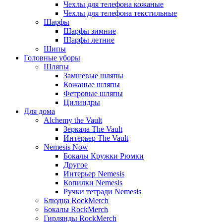
Чехлы для телефона кожаные
Чехлы для телефона текстильные
Шарфы
Шарфы зимние
Шарфы летние
Шипы
Головные уборы
Шляпы
Замшевые шляпы
Кожаные шляпы
Фетровые шляпы
Цилиндры
Для дома
Alchemy the Vault
Зеркала The Vault
Интерьер The Vault
Nemesis Now
Бокалы Кружки Рюмки
Другое
Интерьер Nemesis
Копилки Nemesis
Ручки тетради Nemesis
Блюдца RockMerch
Бокалы RockMerch
Гирлянды RockMerch