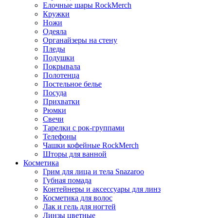
Елочные шары RockMerch
Кружки
Ножи
Одеяла
Органайзеры на стену
Пледы
Подушки
Покрывала
Полотенца
Постельное белье
Посуда
Прихватки
Рюмки
Свечи
Тарелки с рок-группами
Телефоны
Чашки кофейные RockMerch
Шторы для ванной
Косметика
Грим для лица и тела Snazaroo
Губная помада
Контейнеры и аксессуары для линз
Косметика для волос
Лак и гель для ногтей
Линзы цветные