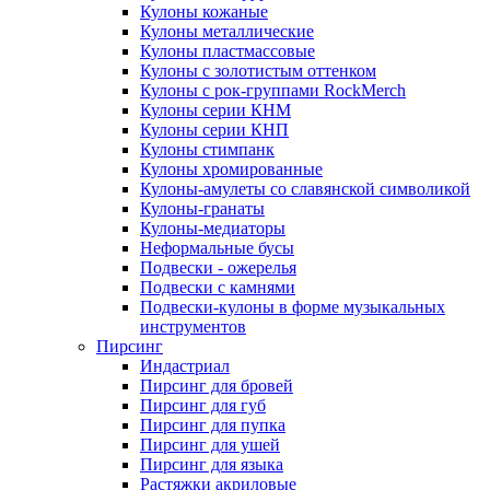
Кулоны кожаные
Кулоны металлические
Кулоны пластмассовые
Кулоны с золотистым оттенком
Кулоны с рок-группами RockMerch
Кулоны серии КНМ
Кулоны серии КНП
Кулоны стимпанк
Кулоны хромированные
Кулоны-амулеты со славянской символикой
Кулоны-гранаты
Кулоны-медиаторы
Неформальные бусы
Подвески - ожерелья
Подвески с камнями
Подвески-кулоны в форме музыкальных
инструментов
Пирсинг
Индастриал
Пирсинг для бровей
Пирсинг для губ
Пирсинг для пупка
Пирсинг для ушей
Пирсинг для языка
Растяжки акриловые