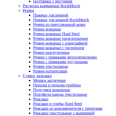
Подтяжки с рисунком
Расчески карманные RockMerch
Ремни
Пряжки для ремней
Пряжки для ремней RockMerch
Ремни из прессованной кожи
Ремни кожаные
Ремни кожаные Hard Steel
Ремни кожаные проклепанные
Ремни кожаные с аэрографией
Ремни кожаные с тиснением
Ремни разгрузочные
Ремни с пряжками металлическими
Ремни с пряжками чугунными
Ремни текстильные
Ремни-патронташи
Сумки, рюкзаки
Мешки заплечные
Пеналы и пеналы-гробики
Подсумки кожанные
Портфели-ранцы текстильные
Рюкзаки
Рюкзаки и торбы Hard Steel
Рюкзаки из кожзаменителя с принтами
Рюкзаки текстильные с вышивкой