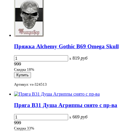
Пряжка Alchemy Gothic B69 Omega Skull
819
руб
x
999
Скидка 18%
Артикул: vs-324513
Пряга B31 Душа Агриппы снято с пр-ва
669
руб
x
999
Скидка 33%