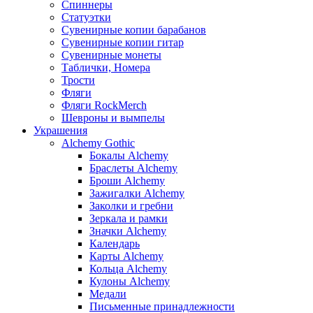
Спиннеры
Статуэтки
Сувенирные копии барабанов
Сувенирные копии гитар
Сувенирные монеты
Таблички, Номера
Трости
Фляги
Фляги RockMerch
Шевроны и вымпелы
Украшения
Alchemy Gothic
Бокалы Alchemy
Браслеты Alchemy
Броши Alchemy
Зажигалки Alchemy
Заколки и гребни
Зеркала и рамки
Значки Alchemy
Календарь
Карты Alchemy
Кольца Alchemy
Кулоны Alchemy
Медали
Письменные принадлежности