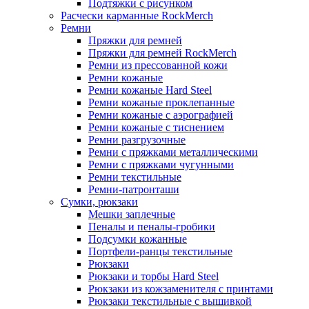
Подтяжки с рисунком
Расчески карманные RockMerch
Ремни
Пряжки для ремней
Пряжки для ремней RockMerch
Ремни из прессованной кожи
Ремни кожаные
Ремни кожаные Hard Steel
Ремни кожаные проклепанные
Ремни кожаные с аэрографией
Ремни кожаные с тиснением
Ремни разгрузочные
Ремни с пряжками металлическими
Ремни с пряжками чугунными
Ремни текстильные
Ремни-патронташи
Сумки, рюкзаки
Мешки заплечные
Пеналы и пеналы-гробики
Подсумки кожанные
Портфели-ранцы текстильные
Рюкзаки
Рюкзаки и торбы Hard Steel
Рюкзаки из кожзаменителя с принтами
Рюкзаки текстильные с вышивкой