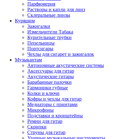
Парфюмерия
Растворы и капли для линз
Склеральные линзы
Курящим
Зажигалки
Измельчители Табака
Курительные трубки
Пепельницы
Портсигары
Чехлы для сигарет и зажигалок
Музыкантам
Автономные акустические системы
Аксессуары для гитар
Акустические гитары
Барабанные палочки
Гармоники губные
Колки и ключи
Кофры и чехлы для гитар
Медиаторы с принтами
Микрофоны
Подставки и кронштейны
Ремни для гитар
Скрипки
Струны для гитар
Ударные музыкальные инструменты