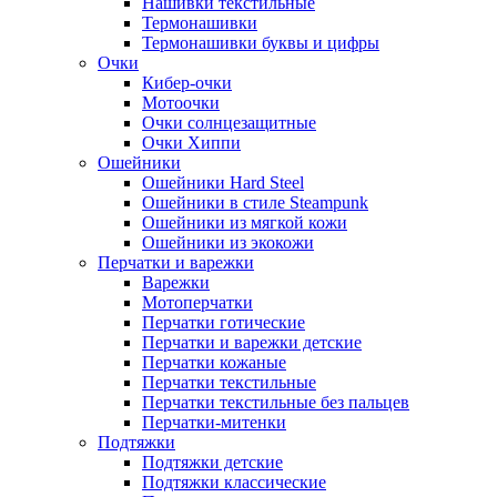
Нашивки текстильные
Термонашивки
Термонашивки буквы и цифры
Очки
Кибер-очки
Мотоочки
Очки солнцезащитные
Очки Хиппи
Ошейники
Ошейники Hard Steel
Ошейники в стиле Steampunk
Ошейники из мягкой кожи
Ошейники из экокожи
Перчатки и варежки
Варежки
Мотоперчатки
Перчатки готические
Перчатки и варежки детские
Перчатки кожаные
Перчатки текстильные
Перчатки текстильные без пальцев
Перчатки-митенки
Подтяжки
Подтяжки детские
Подтяжки классические