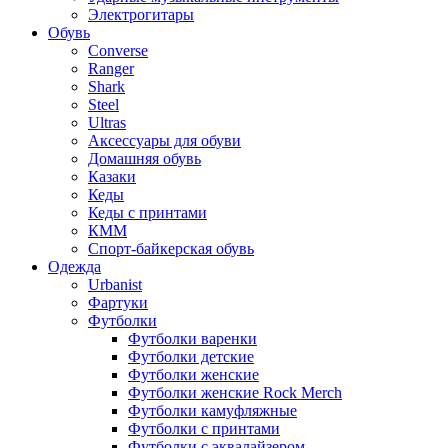
Электрогитары
Обувь
Converse
Ranger
Shark
Steel
Ultras
Аксессуары для обуви
Домашняя обувь
Казаки
Кеды
Кеды с принтами
КММ
Спорт-байкерская обувь
Одежда
Urbanist
Фартуки
Футболки
Футболки варенки
Футболки детские
Футболки женские
Футболки женские Rock Merch
Футболки камуфляжные
Футболки с принтами
Футболки с эквалайзером