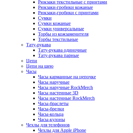
Рюкзаки текстильные с принтами
Рюкзаки-гробики кожаные
Рюкзаки-гробики с принтами
Сумки
Сумки кожаные
Сумки универсальные
Торбы из кожзаменителя
Торбы текстильные
Тату-рукава
Тату-рукава одиночные
Тату-рукава парные
Цепи
Цепи на шею
Часы
Часы карманные на цепочке
Часы наручные
Часы наручные RockMerch
Часы настенные 3D
Часы настенные RockMerch
Часы-браслеты
Часы-брелки
Часы-кольца
Часы-кулоны
Чехлы для телефонов
Чехлы для Apple iPhone