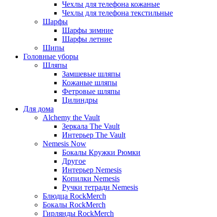
Чехлы для телефона кожаные
Чехлы для телефона текстильные
Шарфы
Шарфы зимние
Шарфы летние
Шипы
Головные уборы
Шляпы
Замшевые шляпы
Кожаные шляпы
Фетровые шляпы
Цилиндры
Для дома
Alchemy the Vault
Зеркала The Vault
Интерьер The Vault
Nemesis Now
Бокалы Кружки Рюмки
Другое
Интерьер Nemesis
Копилки Nemesis
Ручки тетради Nemesis
Блюдца RockMerch
Бокалы RockMerch
Гирлянды RockMerch