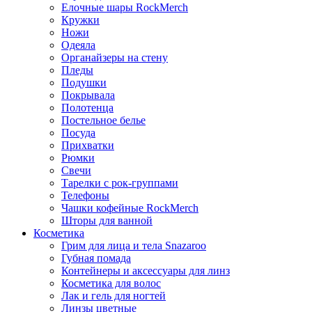
Елочные шары RockMerch
Кружки
Ножи
Одеяла
Органайзеры на стену
Пледы
Подушки
Покрывала
Полотенца
Постельное белье
Посуда
Прихватки
Рюмки
Свечи
Тарелки с рок-группами
Телефоны
Чашки кофейные RockMerch
Шторы для ванной
Косметика
Грим для лица и тела Snazaroo
Губная помада
Контейнеры и аксессуары для линз
Косметика для волос
Лак и гель для ногтей
Линзы цветные