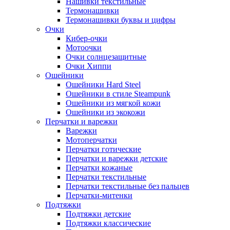
Нашивки текстильные
Термонашивки
Термонашивки буквы и цифры
Очки
Кибер-очки
Мотоочки
Очки солнцезащитные
Очки Хиппи
Ошейники
Ошейники Hard Steel
Ошейники в стиле Steampunk
Ошейники из мягкой кожи
Ошейники из экокожи
Перчатки и варежки
Варежки
Мотоперчатки
Перчатки готические
Перчатки и варежки детские
Перчатки кожаные
Перчатки текстильные
Перчатки текстильные без пальцев
Перчатки-митенки
Подтяжки
Подтяжки детские
Подтяжки классические