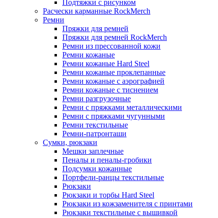
Подтяжки с рисунком
Расчески карманные RockMerch
Ремни
Пряжки для ремней
Пряжки для ремней RockMerch
Ремни из прессованной кожи
Ремни кожаные
Ремни кожаные Hard Steel
Ремни кожаные проклепанные
Ремни кожаные с аэрографией
Ремни кожаные с тиснением
Ремни разгрузочные
Ремни с пряжками металлическими
Ремни с пряжками чугунными
Ремни текстильные
Ремни-патронташи
Сумки, рюкзаки
Мешки заплечные
Пеналы и пеналы-гробики
Подсумки кожанные
Портфели-ранцы текстильные
Рюкзаки
Рюкзаки и торбы Hard Steel
Рюкзаки из кожзаменителя с принтами
Рюкзаки текстильные с вышивкой