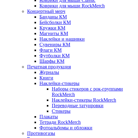
Коврики для мыши Classic
Коврики для мыши RockMerch
Концертный мерч
Банданы КМ
Бейсболки КМ
Кружки КМ
Магниты КМ
Наклейки и нашивки
Сувениры КМ
Флаги КМ
Футболки КМ
Шарфы КМ
Печатная продукция
Журналы
Книги
Наклейки-стикеры
Наборы стикеров с рок-группами
RockMerch
Наклейки-стикеры RockMerch
Переводные татуировки
Стикеры
Плакаты
Тетради RockMerch
Фотоальбомы и обложки
Противогазы