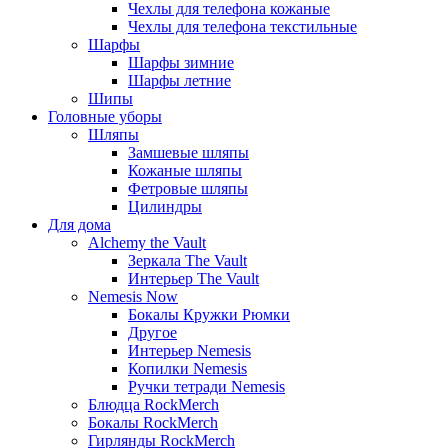
Чехлы для телефона кожаные
Чехлы для телефона текстильные
Шарфы
Шарфы зимние
Шарфы летние
Шипы
Головные уборы
Шляпы
Замшевые шляпы
Кожаные шляпы
Фетровые шляпы
Цилиндры
Для дома
Alchemy the Vault
Зеркала The Vault
Интерьер The Vault
Nemesis Now
Бокалы Кружки Рюмки
Другое
Интерьер Nemesis
Копилки Nemesis
Ручки тетради Nemesis
Блюдца RockMerch
Бокалы RockMerch
Гирлянды RockMerch