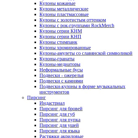
Кулоны кожаные
Кулоны металлические
Кулоны пластмассовые
Кулоны с золотистым оттенком
Кулоны с рок-группами RockMerch
Кулоны серии КНМ
Кулоны серии КНП
Кулоны стимпанк
Кулоны хромированные
Кулоны-амулеты со славянской символикой
Кулоны-гранаты
Кулоны-медиаторы
Неформальные бусы
Подвески - ожерелья
Подвески с камнями
Подвески-кулоны в форме музыкальных
инструментов
Пирсинг
Индастриал
Пирсинг для бровей
Пирсинг для губ
Пирсинг для пупка
Пирсинг для ушей
Пирсинг для языка
Растяжки акриловые