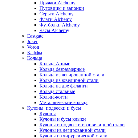
Пряжки Alchemy
Пуговицы и запонки
Серьги Alchemy
Флаги Alchemy
Футболки Alchemy
Часы Alchemy
Eastgate
Joker
Voron
Каффы
Кольца
Кольца Аниме
Кольца безразмерные
Кольца из легированной стали
Кольца из ювелирной стали
Кольца на две фаланги
Кольца стальные
Кольца-когти
Металлические кольца
Кулоны, подвески и бусы
Кулоны
Кулоны и бусы клыки
Кулоны и подвески из ювелирной стали
Кулоны из легированной стали
Кулоны из хирургической стали