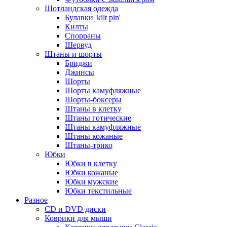
Шотландская одежда
Булавки 'kilt pin'
Килты
Спорраны
Шервуд
Штаны и шорты
Бриджи
Джинсы
Шорты
Шорты камуфляжные
Шорты-боксеры
Штаны в клетку
Штаны готические
Штаны камуфляжные
Штаны кожаные
Штаны-трико
Юбки
Юбки в клетку
Юбки кожаные
Юбки мужские
Юбки текстильные
Разное
CD и DVD диски
Коврики для мыши