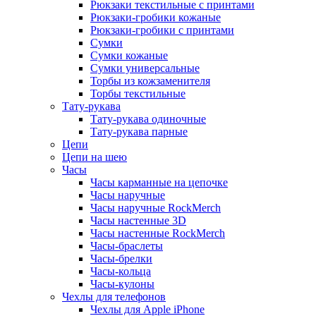
Рюкзаки текстильные с принтами
Рюкзаки-гробики кожаные
Рюкзаки-гробики с принтами
Сумки
Сумки кожаные
Сумки универсальные
Торбы из кожзаменителя
Торбы текстильные
Тату-рукава
Тату-рукава одиночные
Тату-рукава парные
Цепи
Цепи на шею
Часы
Часы карманные на цепочке
Часы наручные
Часы наручные RockMerch
Часы настенные 3D
Часы настенные RockMerch
Часы-браслеты
Часы-брелки
Часы-кольца
Часы-кулоны
Чехлы для телефонов
Чехлы для Apple iPhone