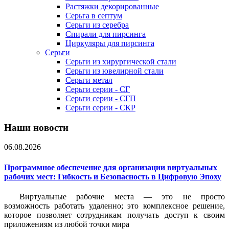
Растяжки декорированные
Серьга в септум
Серьги из серебра
Спирали для пирсинга
Циркуляры для пирсинга
Серьги
Серьги из хирургической стали
Серьги из ювелирной стали
Серьги метал
Серьги серии - СГ
Серьги серии - СГП
Серьги серии - СКР
Наши новости
06.08.2026
Программное обеспечение для организации виртуальных
рабочих мест: Гибкость и Безопасность в Цифровую Эпоху
Виртуальные рабочие места — это не просто
возможность работать удаленно; это комплексное решение,
которое позволяет сотрудникам получать доступ к своим
приложениям из любой точки мира