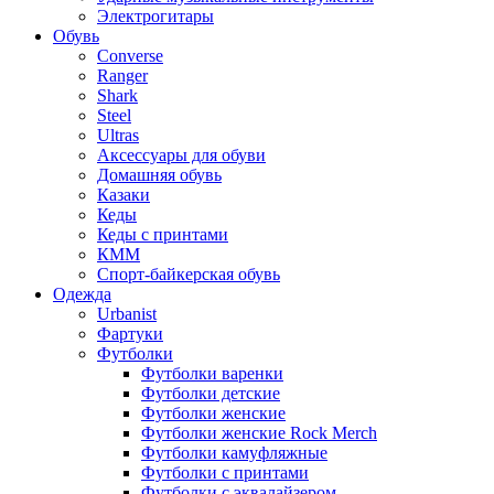
Электрогитары
Обувь
Converse
Ranger
Shark
Steel
Ultras
Аксессуары для обуви
Домашняя обувь
Казаки
Кеды
Кеды с принтами
КММ
Спорт-байкерская обувь
Одежда
Urbanist
Фартуки
Футболки
Футболки варенки
Футболки детские
Футболки женские
Футболки женские Rock Merch
Футболки камуфляжные
Футболки с принтами
Футболки с эквалайзером