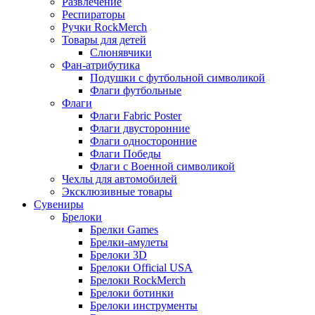
Развлечение
Респираторы
Ручки RockMerch
Товары для детей
Слюнявчики
Фан-атрибутика
Подушки с футбольной символикой
Флаги футбольные
Флаги
Флаги Fabric Poster
Флаги двусторонние
Флаги односторонние
Флаги Победы
Флаги с Военной символикой
Чехлы для автомобилей
Эксклюзивные товары
Сувениры
Брелоки
Брелки Games
Брелки-амулеты
Брелоки 3D
Брелоки Official USA
Брелоки RockMerch
Брелоки ботинки
Брелоки инструменты