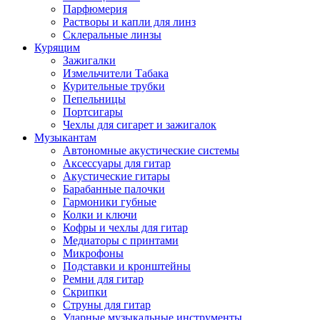
Парфюмерия
Растворы и капли для линз
Склеральные линзы
Курящим
Зажигалки
Измельчители Табака
Курительные трубки
Пепельницы
Портсигары
Чехлы для сигарет и зажигалок
Музыкантам
Автономные акустические системы
Аксессуары для гитар
Акустические гитары
Барабанные палочки
Гармоники губные
Колки и ключи
Кофры и чехлы для гитар
Медиаторы с принтами
Микрофоны
Подставки и кронштейны
Ремни для гитар
Скрипки
Струны для гитар
Ударные музыкальные инструменты