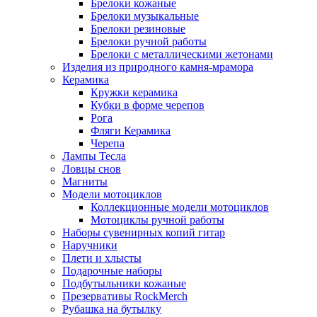
Брелоки кожаные
Брелоки музыкальные
Брелоки резиновые
Брелоки ручной работы
Брелоки с металлическими жетонами
Изделия из природного камня-мрамора
Керамика
Кружки керамика
Кубки в форме черепов
Рога
Фляги Керамика
Черепа
Лампы Тесла
Ловцы снов
Магниты
Модели мотоциклов
Коллекционные модели мотоциклов
Мотоциклы ручной работы
Наборы сувенирных копий гитар
Наручники
Плети и хлысты
Подарочные наборы
Подбутыльники кожаные
Презервативы RockMerch
Рубашка на бутылку