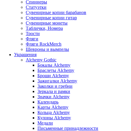
Спиннеры
Статуэтки
Сувенирные копии барабанов
Сувенирные копии гитар
Сувенирные монеты
Таблички, Номера
Трости
Фляги
Фляги RockMerch
Шевроны и вымпелы
Украшения
Alchemy Gothic
Бокалы Alchemy
Браслеты Alchemy
Броши Alchemy
Зажигалки Alchemy
Заколки и гребни
Зеркала и рамки
Значки Alchemy
Календарь
Карты Alchemy
Кольца Alchemy
Кулоны Alchemy
Медали
Письменные принадлежности