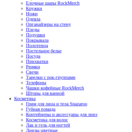
Елочные шары RockMerch
Кружки
Ножи
Одеяла
Органайзеры на стену
Пледы
Подушки
Покрывала
Полотенца
Постельное белье
Посуда
Прихватки
Рюмки
Свечи
Тарелки с рок-группами
Телефоны
Чашки кофейные RockMerch
Шторы для ванной
Косметика
Грим для лица и тела Snazaroo
Губная помада
Контейнеры и аксессуары для линз
Косметика для волос
Лак и гель для ногтей
Линзы цветные