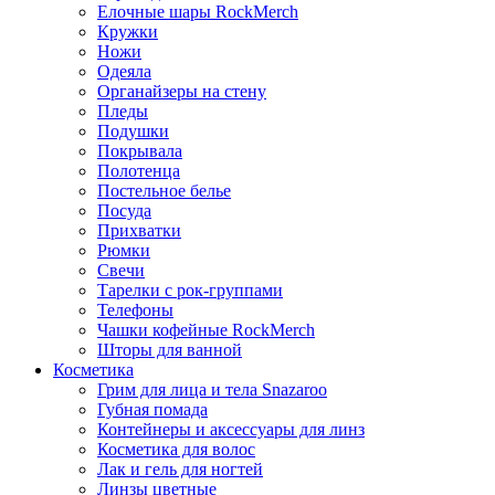
Елочные шары RockMerch
Кружки
Ножи
Одеяла
Органайзеры на стену
Пледы
Подушки
Покрывала
Полотенца
Постельное белье
Посуда
Прихватки
Рюмки
Свечи
Тарелки с рок-группами
Телефоны
Чашки кофейные RockMerch
Шторы для ванной
Косметика
Грим для лица и тела Snazaroo
Губная помада
Контейнеры и аксессуары для линз
Косметика для волос
Лак и гель для ногтей
Линзы цветные