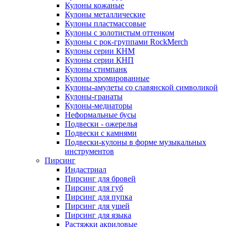
Кулоны кожаные
Кулоны металлические
Кулоны пластмассовые
Кулоны с золотистым оттенком
Кулоны с рок-группами RockMerch
Кулоны серии КНМ
Кулоны серии КНП
Кулоны стимпанк
Кулоны хромированные
Кулоны-амулеты со славянской символикой
Кулоны-гранаты
Кулоны-медиаторы
Неформальные бусы
Подвески - ожерелья
Подвески с камнями
Подвески-кулоны в форме музыкальных
инструментов
Пирсинг
Индастриал
Пирсинг для бровей
Пирсинг для губ
Пирсинг для пупка
Пирсинг для ушей
Пирсинг для языка
Растяжки акриловые