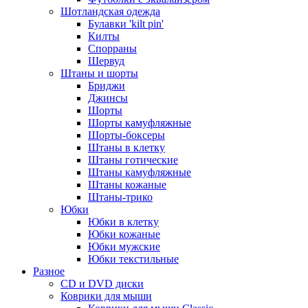
Шотландская одежда
Булавки 'kilt pin'
Килты
Спорраны
Шервуд
Штаны и шорты
Бриджи
Джинсы
Шорты
Шорты камуфляжные
Шорты-боксеры
Штаны в клетку
Штаны готические
Штаны камуфляжные
Штаны кожаные
Штаны-трико
Юбки
Юбки в клетку
Юбки кожаные
Юбки мужские
Юбки текстильные
Разное
CD и DVD диски
Коврики для мыши