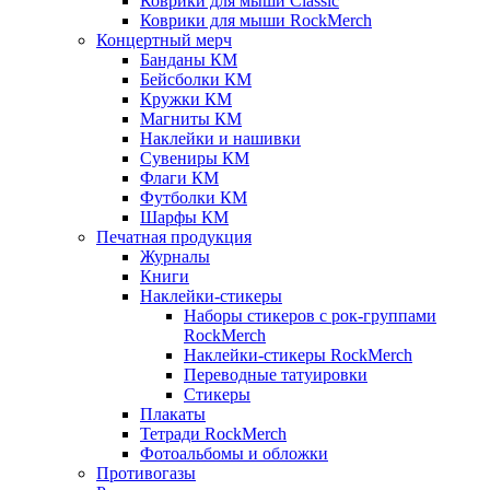
Коврики для мыши Classic
Коврики для мыши RockMerch
Концертный мерч
Банданы КМ
Бейсболки КМ
Кружки КМ
Магниты КМ
Наклейки и нашивки
Сувениры КМ
Флаги КМ
Футболки КМ
Шарфы КМ
Печатная продукция
Журналы
Книги
Наклейки-стикеры
Наборы стикеров с рок-группами
RockMerch
Наклейки-стикеры RockMerch
Переводные татуировки
Стикеры
Плакаты
Тетради RockMerch
Фотоальбомы и обложки
Противогазы