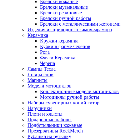
Брелоки кожаные
Брелоки музыкальные
Брелоки резиновые
Брелоки ручной работы
Брелоки с металлическими жетонами
Изделия из природного камня-мрамора
Керамика
Кружки керамика
Кубки в форме черепов
Рога
Фляги Керамика
Черепа
Лампы Тесла
Ловцы снов
Магниты
Модели мотоциклов
Коллекционные модели мотоциклов
Мотоциклы ручной работы
Наборы сувенирных копий гитар
Наручники
Плети и хлысты
Подарочные наборы
Подбутыльники кожаные
Презервативы RockMerch
Рубашка на бутылку