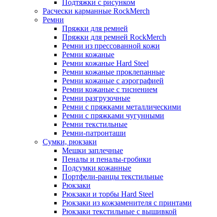
Подтяжки с рисунком
Расчески карманные RockMerch
Ремни
Пряжки для ремней
Пряжки для ремней RockMerch
Ремни из прессованной кожи
Ремни кожаные
Ремни кожаные Hard Steel
Ремни кожаные проклепанные
Ремни кожаные с аэрографией
Ремни кожаные с тиснением
Ремни разгрузочные
Ремни с пряжками металлическими
Ремни с пряжками чугунными
Ремни текстильные
Ремни-патронташи
Сумки, рюкзаки
Мешки заплечные
Пеналы и пеналы-гробики
Подсумки кожанные
Портфели-ранцы текстильные
Рюкзаки
Рюкзаки и торбы Hard Steel
Рюкзаки из кожзаменителя с принтами
Рюкзаки текстильные с вышивкой