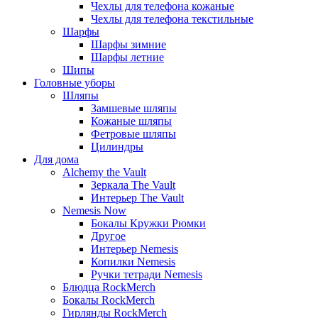
Чехлы для телефона кожаные
Чехлы для телефона текстильные
Шарфы
Шарфы зимние
Шарфы летние
Шипы
Головные уборы
Шляпы
Замшевые шляпы
Кожаные шляпы
Фетровые шляпы
Цилиндры
Для дома
Alchemy the Vault
Зеркала The Vault
Интерьер The Vault
Nemesis Now
Бокалы Кружки Рюмки
Другое
Интерьер Nemesis
Копилки Nemesis
Ручки тетради Nemesis
Блюдца RockMerch
Бокалы RockMerch
Гирлянды RockMerch