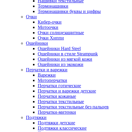
Нашивки текстильные
Термонашивки
Термонашивки буквы и цифры
Очки
Кибер-очки
Мотоочки
Очки солнцезащитные
Очки Хиппи
Ошейники
Ошейники Hard Steel
Ошейники в стиле Steampunk
Ошейники из мягкой кожи
Ошейники из экокожи
Перчатки и варежки
Варежки
Мотоперчатки
Перчатки готические
Перчатки и варежки детские
Перчатки кожаные
Перчатки текстильные
Перчатки текстильные без пальцев
Перчатки-митенки
Подтяжки
Подтяжки детские
Подтяжки классические