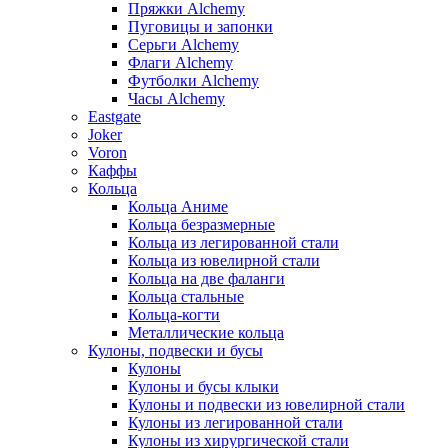
Пряжки Alchemy
Пуговицы и запонки
Серьги Alchemy
Флаги Alchemy
Футболки Alchemy
Часы Alchemy
Eastgate
Joker
Voron
Каффы
Кольца
Кольца Аниме
Кольца безразмерные
Кольца из легированной стали
Кольца из ювелирной стали
Кольца на две фаланги
Кольца стальные
Кольца-когти
Металлические кольца
Кулоны, подвески и бусы
Кулоны
Кулоны и бусы клыки
Кулоны и подвески из ювелирной стали
Кулоны из легированной стали
Кулоны из хирургической стали