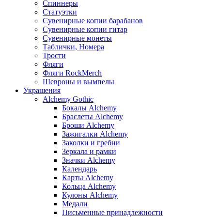
Спиннеры
Статуэтки
Сувенирные копии барабанов
Сувенирные копии гитар
Сувенирные монеты
Таблички, Номера
Трости
Фляги
Фляги RockMerch
Шевроны и вымпелы
Украшения
Alchemy Gothic
Бокалы Alchemy
Браслеты Alchemy
Броши Alchemy
Зажигалки Alchemy
Заколки и гребни
Зеркала и рамки
Значки Alchemy
Календарь
Карты Alchemy
Кольца Alchemy
Кулоны Alchemy
Медали
Письменные принадлежности