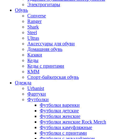
Электрогитары
Обувь
Converse
Ranger
Shark
Steel
Ultras
Аксессуары для обуви
Домашняя обувь
Казаки
Кеды
Кеды с принтами
КММ
Спорт-байкерская обувь
Одежда
Urbanist
Фартуки
Футболки
Футболки варенки
Футболки детские
Футболки женские
Футболки женские Rock Merch
Футболки камуфляжные
Футболки с принтами
Футболки с эквалайзером