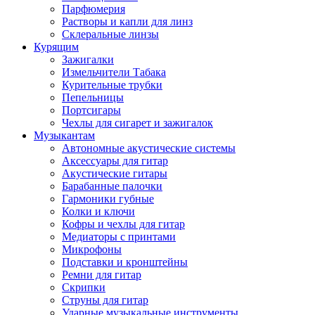
Парфюмерия
Растворы и капли для линз
Склеральные линзы
Курящим
Зажигалки
Измельчители Табака
Курительные трубки
Пепельницы
Портсигары
Чехлы для сигарет и зажигалок
Музыкантам
Автономные акустические системы
Аксессуары для гитар
Акустические гитары
Барабанные палочки
Гармоники губные
Колки и ключи
Кофры и чехлы для гитар
Медиаторы с принтами
Микрофоны
Подставки и кронштейны
Ремни для гитар
Скрипки
Струны для гитар
Ударные музыкальные инструменты