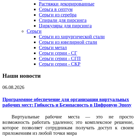
Растяжки декорированные
Серьга в септум
Серьги из серебра
Спирали для пирсинга
Циркуляры для пирсинга
Серьги
Серьги из хирургической стали
Серьги из ювелирной стали
Серьги метал
Серьги серии - СГ
Серьги серии - СГП
Серьги серии - СКР
Наши новости
06.08.2026
Программное обеспечение для организации виртуальных
рабочих мест: Гибкость и Безопасность в Цифровую Эпоху
Виртуальные рабочие места — это не просто
возможность работать удаленно; это комплексное решение,
которое позволяет сотрудникам получать доступ к своим
приложениям из любой точки мира