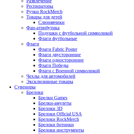
Развлечение
Респираторы
Ручки RockMerch
Товары для детей
Слюнявчики
Фан-атрибутика
Подушки с футбольной символикой
Флаги футбольные
Флаги
Флаги Fabric Poster
Флаги двусторонние
Флаги односторонние
Флаги Победы
Флаги с Военной символикой
Чехлы для автомобилей
Эксклюзивные товары
Сувениры
Брелоки
Брелки Games
Брелки-амулеты
Брелоки 3D
Брелоки Official USA
Брелоки RockMerch
Брелоки ботинки
Брелоки инструменты