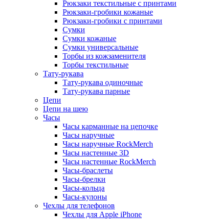
Рюкзаки текстильные с принтами
Рюкзаки-гробики кожаные
Рюкзаки-гробики с принтами
Сумки
Сумки кожаные
Сумки универсальные
Торбы из кожзаменителя
Торбы текстильные
Тату-рукава
Тату-рукава одиночные
Тату-рукава парные
Цепи
Цепи на шею
Часы
Часы карманные на цепочке
Часы наручные
Часы наручные RockMerch
Часы настенные 3D
Часы настенные RockMerch
Часы-браслеты
Часы-брелки
Часы-кольца
Часы-кулоны
Чехлы для телефонов
Чехлы для Apple iPhone