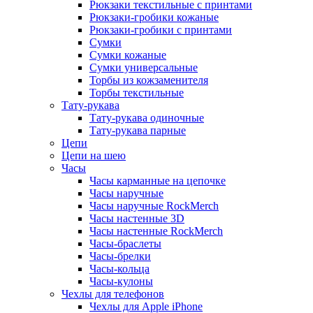
Рюкзаки текстильные с принтами
Рюкзаки-гробики кожаные
Рюкзаки-гробики с принтами
Сумки
Сумки кожаные
Сумки универсальные
Торбы из кожзаменителя
Торбы текстильные
Тату-рукава
Тату-рукава одиночные
Тату-рукава парные
Цепи
Цепи на шею
Часы
Часы карманные на цепочке
Часы наручные
Часы наручные RockMerch
Часы настенные 3D
Часы настенные RockMerch
Часы-браслеты
Часы-брелки
Часы-кольца
Часы-кулоны
Чехлы для телефонов
Чехлы для Apple iPhone