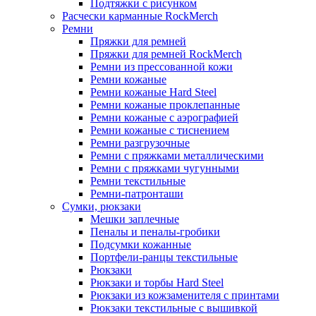
Подтяжки с рисунком
Расчески карманные RockMerch
Ремни
Пряжки для ремней
Пряжки для ремней RockMerch
Ремни из прессованной кожи
Ремни кожаные
Ремни кожаные Hard Steel
Ремни кожаные проклепанные
Ремни кожаные с аэрографией
Ремни кожаные с тиснением
Ремни разгрузочные
Ремни с пряжками металлическими
Ремни с пряжками чугунными
Ремни текстильные
Ремни-патронташи
Сумки, рюкзаки
Мешки заплечные
Пеналы и пеналы-гробики
Подсумки кожанные
Портфели-ранцы текстильные
Рюкзаки
Рюкзаки и торбы Hard Steel
Рюкзаки из кожзаменителя с принтами
Рюкзаки текстильные с вышивкой