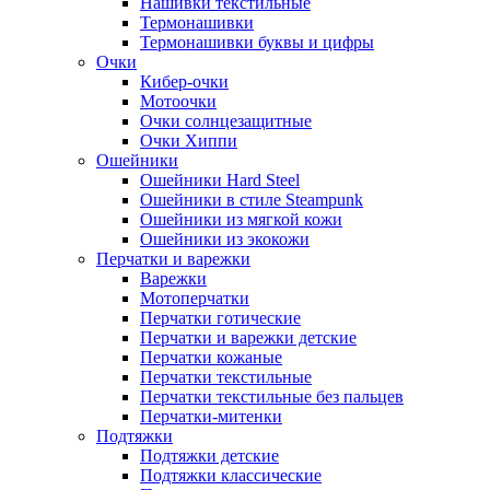
Нашивки текстильные
Термонашивки
Термонашивки буквы и цифры
Очки
Кибер-очки
Мотоочки
Очки солнцезащитные
Очки Хиппи
Ошейники
Ошейники Hard Steel
Ошейники в стиле Steampunk
Ошейники из мягкой кожи
Ошейники из экокожи
Перчатки и варежки
Варежки
Мотоперчатки
Перчатки готические
Перчатки и варежки детские
Перчатки кожаные
Перчатки текстильные
Перчатки текстильные без пальцев
Перчатки-митенки
Подтяжки
Подтяжки детские
Подтяжки классические