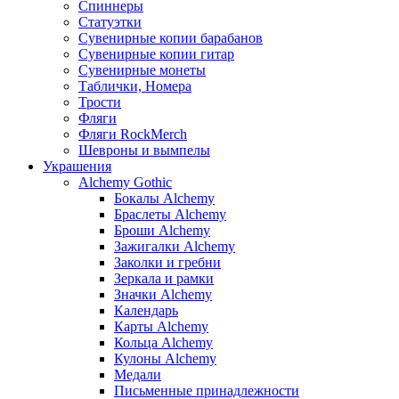
Спиннеры
Статуэтки
Сувенирные копии барабанов
Сувенирные копии гитар
Сувенирные монеты
Таблички, Номера
Трости
Фляги
Фляги RockMerch
Шевроны и вымпелы
Украшения
Alchemy Gothic
Бокалы Alchemy
Браслеты Alchemy
Броши Alchemy
Зажигалки Alchemy
Заколки и гребни
Зеркала и рамки
Значки Alchemy
Календарь
Карты Alchemy
Кольца Alchemy
Кулоны Alchemy
Медали
Письменные принадлежности