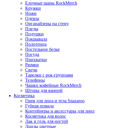
Елочные шары RockMerch
Кружки
Ножи
Одеяла
Органайзеры на стену
Пледы
Подушки
Покрывала
Полотенца
Постельное белье
Посуда
Прихватки
Рюмки
Свечи
Тарелки с рок-группами
Телефоны
Чашки кофейные RockMerch
Шторы для ванной
Косметика
Грим для лица и тела Snazaroo
Губная помада
Контейнеры и аксессуары для линз
Косметика для волос
Лак и гель для ногтей
Линзы цветные