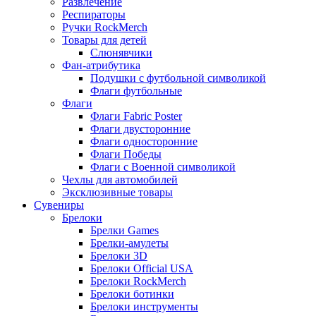
Развлечение
Респираторы
Ручки RockMerch
Товары для детей
Слюнявчики
Фан-атрибутика
Подушки с футбольной символикой
Флаги футбольные
Флаги
Флаги Fabric Poster
Флаги двусторонние
Флаги односторонние
Флаги Победы
Флаги с Военной символикой
Чехлы для автомобилей
Эксклюзивные товары
Сувениры
Брелоки
Брелки Games
Брелки-амулеты
Брелоки 3D
Брелоки Official USA
Брелоки RockMerch
Брелоки ботинки
Брелоки инструменты