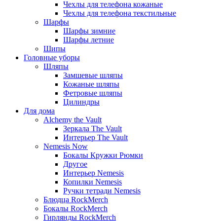
Чехлы для телефона кожаные
Чехлы для телефона текстильные
Шарфы
Шарфы зимние
Шарфы летние
Шипы
Головные уборы
Шляпы
Замшевые шляпы
Кожаные шляпы
Фетровые шляпы
Цилиндры
Для дома
Alchemy the Vault
Зеркала The Vault
Интерьер The Vault
Nemesis Now
Бокалы Кружки Рюмки
Другое
Интерьер Nemesis
Копилки Nemesis
Ручки тетради Nemesis
Блюдца RockMerch
Бокалы RockMerch
Гирлянды RockMerch