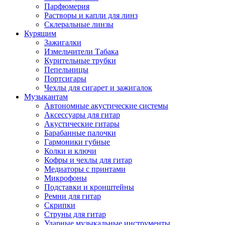
Парфюмерия
Растворы и капли для линз
Склеральные линзы
Курящим
Зажигалки
Измельчители Табака
Курительные трубки
Пепельницы
Портсигары
Чехлы для сигарет и зажигалок
Музыкантам
Автономные акустические системы
Аксессуары для гитар
Акустические гитары
Барабанные палочки
Гармоники губные
Колки и ключи
Кофры и чехлы для гитар
Медиаторы с принтами
Микрофоны
Подставки и кронштейны
Ремни для гитар
Скрипки
Струны для гитар
Ударные музыкальные инструменты