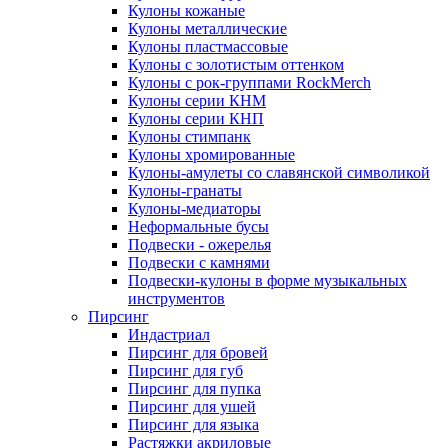
Кулоны кожаные
Кулоны металлические
Кулоны пластмассовые
Кулоны с золотистым оттенком
Кулоны с рок-группами RockMerch
Кулоны серии КНМ
Кулоны серии КНП
Кулоны стимпанк
Кулоны хромированные
Кулоны-амулеты со славянской символикой
Кулоны-гранаты
Кулоны-медиаторы
Неформальные бусы
Подвески - ожерелья
Подвески с камнями
Подвески-кулоны в форме музыкальных
инструментов
Пирсинг
Индастриал
Пирсинг для бровей
Пирсинг для губ
Пирсинг для пупка
Пирсинг для ушей
Пирсинг для языка
Растяжки акриловые