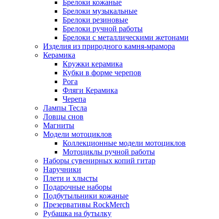
Брелоки кожаные
Брелоки музыкальные
Брелоки резиновые
Брелоки ручной работы
Брелоки с металлическими жетонами
Изделия из природного камня-мрамора
Керамика
Кружки керамика
Кубки в форме черепов
Рога
Фляги Керамика
Черепа
Лампы Тесла
Ловцы снов
Магниты
Модели мотоциклов
Коллекционные модели мотоциклов
Мотоциклы ручной работы
Наборы сувенирных копий гитар
Наручники
Плети и хлысты
Подарочные наборы
Подбутыльники кожаные
Презервативы RockMerch
Рубашка на бутылку