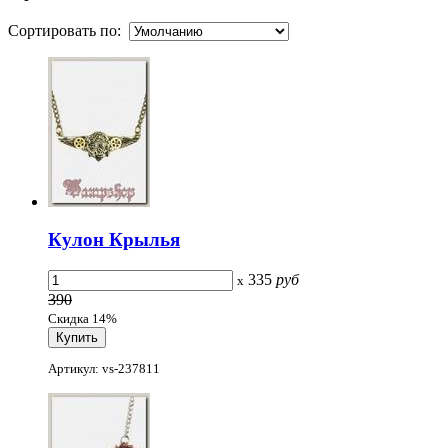
Сортировать по:
Кулон Крылья
335
руб
x
390
Скидка 14%
Артикул: vs-237811