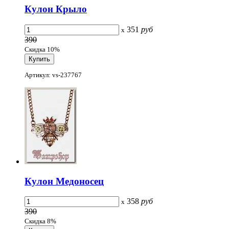
Кулон Крыло
351
руб
x
390
Скидка 10%
Артикул: vs-237767
Кулон Медоносец
358
руб
x
390
Скидка 8%