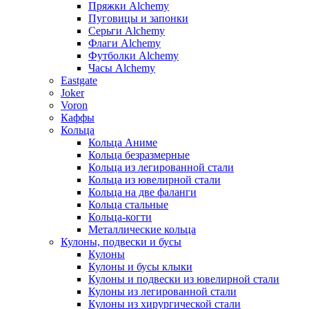
Пряжки Alchemy
Пуговицы и запонки
Серьги Alchemy
Флаги Alchemy
Футболки Alchemy
Часы Alchemy
Eastgate
Joker
Voron
Каффы
Кольца
Кольца Аниме
Кольца безразмерные
Кольца из легированной стали
Кольца из ювелирной стали
Кольца на две фаланги
Кольца стальные
Кольца-когти
Металлические кольца
Кулоны, подвески и бусы
Кулоны
Кулоны и бусы клыки
Кулоны и подвески из ювелирной стали
Кулоны из легированной стали
Кулоны из хирургической стали