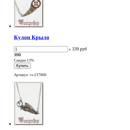
Кулон Крыло
339
руб
x
390
Скидка 13%
Артикул: vs-237800