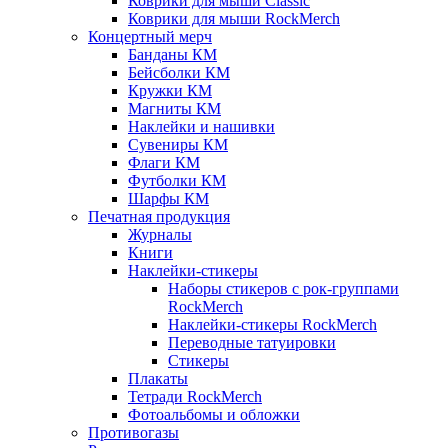
Коврики для мыши Classic
Коврики для мыши RockMerch
Концертный мерч
Банданы КМ
Бейсболки КМ
Кружки КМ
Магниты КМ
Наклейки и нашивки
Сувениры КМ
Флаги КМ
Футболки КМ
Шарфы КМ
Печатная продукция
Журналы
Книги
Наклейки-стикеры
Наборы стикеров с рок-группами
RockMerch
Наклейки-стикеры RockMerch
Переводные татуировки
Стикеры
Плакаты
Тетради RockMerch
Фотоальбомы и обложки
Противогазы