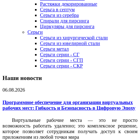
Растяжки декорированные
Серьга в септум
Серьги из серебра
Спирали для пирсинга
Циркуляры для пирсинга
Серьги
Серьги из хирургической стали
Серьги из ювелирной стали
Серьги метал
Серьги серии - СГ
Серьги серии - СГП
Серьги серии - СКР
Наши новости
06.08.2026
Программное обеспечение для организации виртуальных
рабочих мест: Гибкость и Безопасность в Цифровую Эпоху
Виртуальные рабочие места — это не просто
возможность работать удаленно; это комплексное решение,
которое позволяет сотрудникам получать доступ к своим
приложениям из любой точки мира