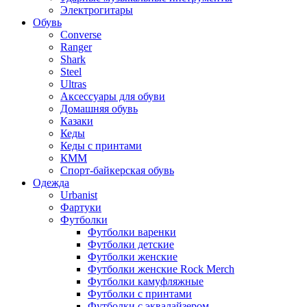
Электрогитары
Обувь
Converse
Ranger
Shark
Steel
Ultras
Аксессуары для обуви
Домашняя обувь
Казаки
Кеды
Кеды с принтами
КММ
Спорт-байкерская обувь
Одежда
Urbanist
Фартуки
Футболки
Футболки варенки
Футболки детские
Футболки женские
Футболки женские Rock Merch
Футболки камуфляжные
Футболки с принтами
Футболки с эквалайзером