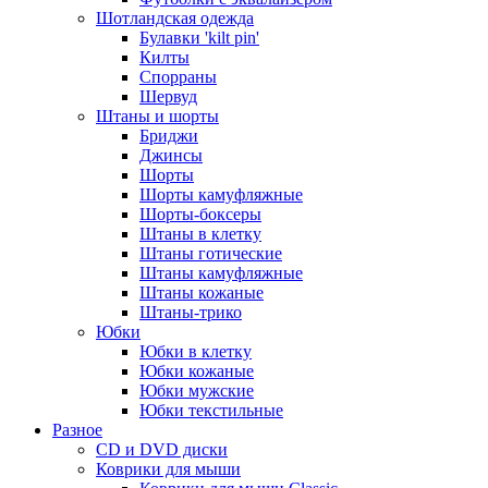
Шотландская одежда
Булавки 'kilt pin'
Килты
Спорраны
Шервуд
Штаны и шорты
Бриджи
Джинсы
Шорты
Шорты камуфляжные
Шорты-боксеры
Штаны в клетку
Штаны готические
Штаны камуфляжные
Штаны кожаные
Штаны-трико
Юбки
Юбки в клетку
Юбки кожаные
Юбки мужские
Юбки текстильные
Разное
CD и DVD диски
Коврики для мыши