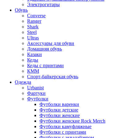
Электрогитары
Обувь
Converse
Ranger
Shark
Steel
Ultras
Аксессуары для обуви
Домашняя обувь
Казаки
Кеды
Кеды с принтами
КММ
Спорт-байкерская обувь
Одежда
Urbanist
Фартуки
Футболки
Футболки варенки
Футболки детские
Футболки женские
Футболки женские Rock Merch
Футболки камуфляжные
Футболки с принтами
Футболки с эквалайзером