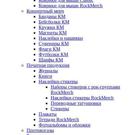
Коврики для мыши Classic
Коврики для мыши RockMerch
Концертный мерч
Банданы КМ
Бейсболки КМ
Кружки КМ
Магниты КМ
Наклейки и нашивки
Сувениры КМ
Флаги КМ
Футболки КМ
Шарфы КМ
Печатная продукция
Журналы
Книги
Наклейки-стикеры
Наборы стикеров с рок-группами
RockMerch
Наклейки-стикеры RockMerch
Переводные татуировки
Стикеры
Плакаты
Тетради RockMerch
Фотоальбомы и обложки
Противогазы