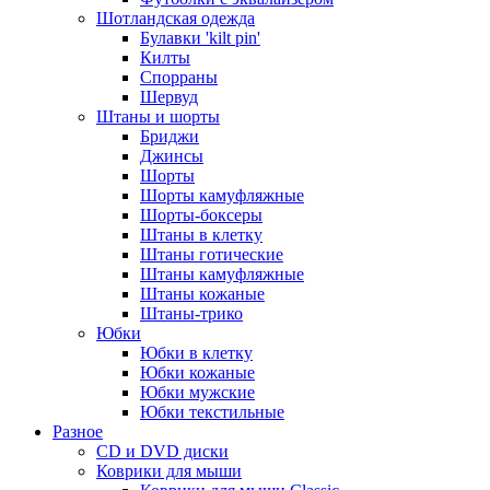
Шотландская одежда
Булавки 'kilt pin'
Килты
Спорраны
Шервуд
Штаны и шорты
Бриджи
Джинсы
Шорты
Шорты камуфляжные
Шорты-боксеры
Штаны в клетку
Штаны готические
Штаны камуфляжные
Штаны кожаные
Штаны-трико
Юбки
Юбки в клетку
Юбки кожаные
Юбки мужские
Юбки текстильные
Разное
CD и DVD диски
Коврики для мыши