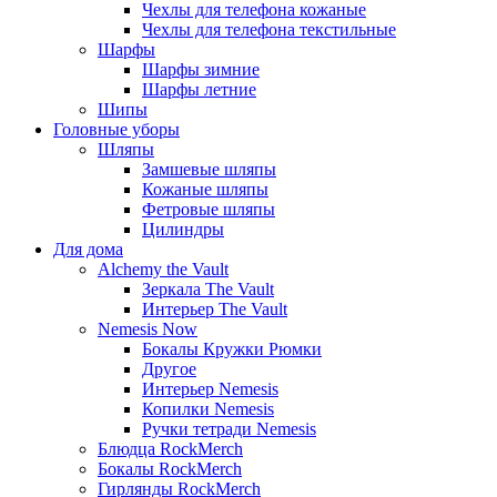
Чехлы для телефона кожаные
Чехлы для телефона текстильные
Шарфы
Шарфы зимние
Шарфы летние
Шипы
Головные уборы
Шляпы
Замшевые шляпы
Кожаные шляпы
Фетровые шляпы
Цилиндры
Для дома
Alchemy the Vault
Зеркала The Vault
Интерьер The Vault
Nemesis Now
Бокалы Кружки Рюмки
Другое
Интерьер Nemesis
Копилки Nemesis
Ручки тетради Nemesis
Блюдца RockMerch
Бокалы RockMerch
Гирлянды RockMerch