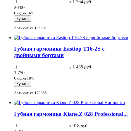
1 764
руб
x
2 100
Скидка 16%
Артикул: vs-186001
Губная гармоника Easttop T16-2S с
двойными бортами
1 435
руб
x
1 750
Скидка 18%
Артикул: vs-173065
Губная гармоника Kiane.Z 028 Professional...
918
руб
x