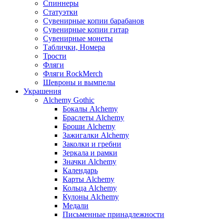
Спиннеры
Статуэтки
Сувенирные копии барабанов
Сувенирные копии гитар
Сувенирные монеты
Таблички, Номера
Трости
Фляги
Фляги RockMerch
Шевроны и вымпелы
Украшения
Alchemy Gothic
Бокалы Alchemy
Браслеты Alchemy
Броши Alchemy
Зажигалки Alchemy
Заколки и гребни
Зеркала и рамки
Значки Alchemy
Календарь
Карты Alchemy
Кольца Alchemy
Кулоны Alchemy
Медали
Письменные принадлежности