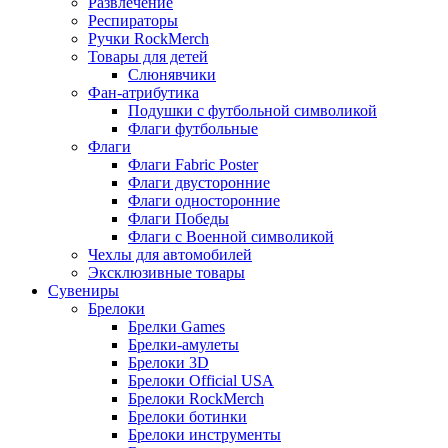
Развлечение
Респираторы
Ручки RockMerch
Товары для детей
Слюнявчики
Фан-атрибутика
Подушки с футбольной символикой
Флаги футбольные
Флаги
Флаги Fabric Poster
Флаги двусторонние
Флаги односторонние
Флаги Победы
Флаги с Военной символикой
Чехлы для автомобилей
Эксклюзивные товары
Сувениры
Брелоки
Брелки Games
Брелки-амулеты
Брелоки 3D
Брелоки Official USA
Брелоки RockMerch
Брелоки ботинки
Брелоки инструменты