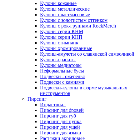
Кулоны кожаные
Кулоны металлические
Кулоны пластмассовые
Кулоны с золотистым оттенком
Кулоны с рок-группами RockMerch
Кулоны серии КНМ
Кулоны серии КНП
Кулоны стимпанк
Кулоны хромированные
Кулоны-амулеты со славянской символикой
Кулоны-гранаты
Кулоны-медиаторы
Неформальные бусы
Подвески - ожерелья
Подвески с камнями
Подвески-кулоны в форме музыкальных
инструментов
Пирсинг
Индастриал
Пирсинг для бровей
Пирсинг для губ
Пирсинг для пупка
Пирсинг для ушей
Пирсинг для языка
Растяжки акриловые