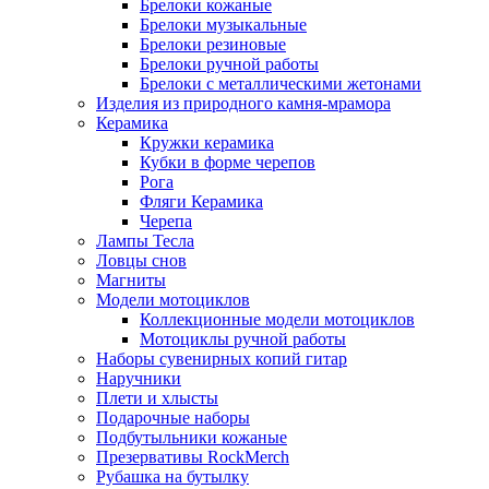
Брелоки кожаные
Брелоки музыкальные
Брелоки резиновые
Брелоки ручной работы
Брелоки с металлическими жетонами
Изделия из природного камня-мрамора
Керамика
Кружки керамика
Кубки в форме черепов
Рога
Фляги Керамика
Черепа
Лампы Тесла
Ловцы снов
Магниты
Модели мотоциклов
Коллекционные модели мотоциклов
Мотоциклы ручной работы
Наборы сувенирных копий гитар
Наручники
Плети и хлысты
Подарочные наборы
Подбутыльники кожаные
Презервативы RockMerch
Рубашка на бутылку