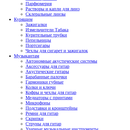
Парфюмерия
Растворы и капли для линз
Склеральные линзы
Курящим
Зажигалки
Измельчители Табака
Курительные трубки
Пепельницы
Портсигары
Чехлы для сигарет и зажигалок
Музыкантам
Автономные акустические системы
Аксессуары для гитар
Акустические гитары
Барабанные палочки
Гармоники губные
Колки и ключи
Кофры и чехлы для гитар
Медиаторы с принтами
Микрофоны
Подставки и кронштейны
Ремни для гитар
Скрипки
Струны для гитар
Ударные музыкальные инструменты