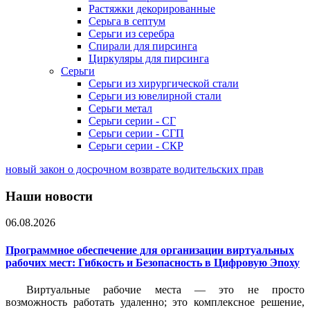
Растяжки декорированные
Серьга в септум
Серьги из серебра
Спирали для пирсинга
Циркуляры для пирсинга
Серьги
Серьги из хирургической стали
Серьги из ювелирной стали
Серьги метал
Серьги серии - СГ
Серьги серии - СГП
Серьги серии - СКР
новый закон о досрочном возврате водительских прав
Наши новости
06.08.2026
Программное обеспечение для организации виртуальных
рабочих мест: Гибкость и Безопасность в Цифровую Эпоху
Виртуальные рабочие места — это не просто
возможность работать удаленно; это комплексное решение,