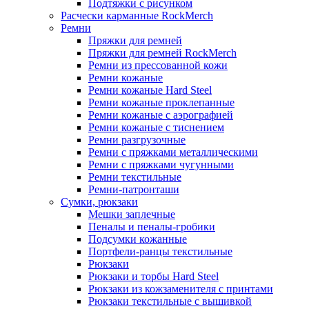
Подтяжки с рисунком
Расчески карманные RockMerch
Ремни
Пряжки для ремней
Пряжки для ремней RockMerch
Ремни из прессованной кожи
Ремни кожаные
Ремни кожаные Hard Steel
Ремни кожаные проклепанные
Ремни кожаные с аэрографией
Ремни кожаные с тиснением
Ремни разгрузочные
Ремни с пряжками металлическими
Ремни с пряжками чугунными
Ремни текстильные
Ремни-патронташи
Сумки, рюкзаки
Мешки заплечные
Пеналы и пеналы-гробики
Подсумки кожанные
Портфели-ранцы текстильные
Рюкзаки
Рюкзаки и торбы Hard Steel
Рюкзаки из кожзаменителя с принтами
Рюкзаки текстильные с вышивкой