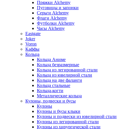
Пряжки Alchemy
Пуговицы и запонки
Серьги Alchemy
Флаги Alchemy
Футболки Alchemy
Часы Alchemy
Eastgate
Joker
Voron
Каффы
Кольца
Кольца Аниме
Кольца безразмерные
Кольца из легированной стали
Кольца из ювелирной стали
Кольца на две фаланги
Кольца стальные
Кольца-когти
Металлические кольца
Кулоны, подвески и бусы
Кулоны
Кулоны и бусы клыки
Кулоны и подвески из ювелирной стали
Кулоны из легированной стали
Кулоны из хирургической стали