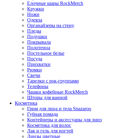
Елочные шары RockMerch
Кружки
Ножи
Одеяла
Органайзеры на стену
Пледы
Подушки
Покрывала
Полотенца
Постельное белье
Посуда
Прихватки
Рюмки
Свечи
Тарелки с рок-группами
Телефоны
Чашки кофейные RockMerch
Шторы для ванной
Косметика
Грим для лица и тела Snazaroo
Губная помада
Контейнеры и аксессуары для линз
Косметика для волос
Лак и гель для ногтей
Линзы цветные