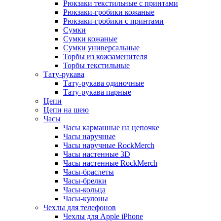
Рюкзаки текстильные с принтами
Рюкзаки-гробики кожаные
Рюкзаки-гробики с принтами
Сумки
Сумки кожаные
Сумки универсальные
Торбы из кожзаменителя
Торбы текстильные
Тату-рукава
Тату-рукава одиночные
Тату-рукава парные
Цепи
Цепи на шею
Часы
Часы карманные на цепочке
Часы наручные
Часы наручные RockMerch
Часы настенные 3D
Часы настенные RockMerch
Часы-браслеты
Часы-брелки
Часы-кольца
Часы-кулоны
Чехлы для телефонов
Чехлы для Apple iPhone