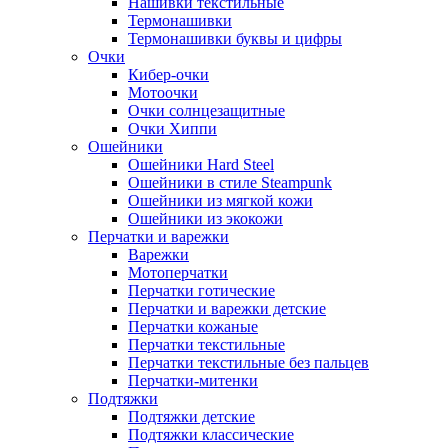
Нашивки текстильные
Термонашивки
Термонашивки буквы и цифры
Очки
Кибер-очки
Мотоочки
Очки солнцезащитные
Очки Хиппи
Ошейники
Ошейники Hard Steel
Ошейники в стиле Steampunk
Ошейники из мягкой кожи
Ошейники из экокожи
Перчатки и варежки
Варежки
Мотоперчатки
Перчатки готические
Перчатки и варежки детские
Перчатки кожаные
Перчатки текстильные
Перчатки текстильные без пальцев
Перчатки-митенки
Подтяжки
Подтяжки детские
Подтяжки классические