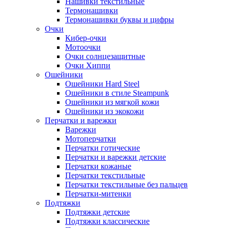
Нашивки текстильные
Термонашивки
Термонашивки буквы и цифры
Очки
Кибер-очки
Мотоочки
Очки солнцезащитные
Очки Хиппи
Ошейники
Ошейники Hard Steel
Ошейники в стиле Steampunk
Ошейники из мягкой кожи
Ошейники из экокожи
Перчатки и варежки
Варежки
Мотоперчатки
Перчатки готические
Перчатки и варежки детские
Перчатки кожаные
Перчатки текстильные
Перчатки текстильные без пальцев
Перчатки-митенки
Подтяжки
Подтяжки детские
Подтяжки классические