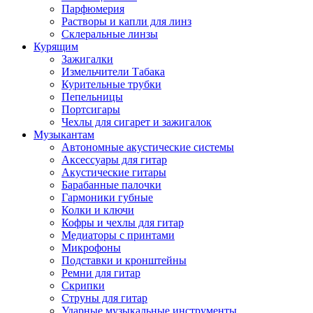
Парфюмерия
Растворы и капли для линз
Склеральные линзы
Курящим
Зажигалки
Измельчители Табака
Курительные трубки
Пепельницы
Портсигары
Чехлы для сигарет и зажигалок
Музыкантам
Автономные акустические системы
Аксессуары для гитар
Акустические гитары
Барабанные палочки
Гармоники губные
Колки и ключи
Кофры и чехлы для гитар
Медиаторы с принтами
Микрофоны
Подставки и кронштейны
Ремни для гитар
Скрипки
Струны для гитар
Ударные музыкальные инструменты