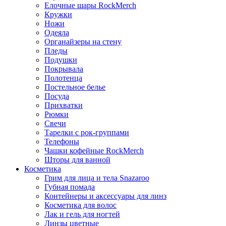
Елочные шары RockMerch
Кружки
Ножи
Одеяла
Органайзеры на стену
Пледы
Подушки
Покрывала
Полотенца
Постельное белье
Посуда
Прихватки
Рюмки
Свечи
Тарелки с рок-группами
Телефоны
Чашки кофейные RockMerch
Шторы для ванной
Косметика
Грим для лица и тела Snazaroo
Губная помада
Контейнеры и аксессуары для линз
Косметика для волос
Лак и гель для ногтей
Линзы цветные