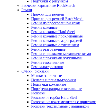
Подтяжки с рисунком
Расчески карманные RockMerch
Ремни
Пряжки для ремней
Пряжки для ремней RockMerch
Ремни из прессованной кожи
Ремни кожаные
Ремни кожаные Hard Steel
Ремни кожаные проклепанные
Ремни кожаные с аэрографией
Ремни кожаные с тиснением
Ремни разгрузочные
Ремни с пряжками металлическими
Ремни с пряжками чугунными
Ремни текстильные
Ремни-патронташи
Сумки, рюкзаки
Мешки заплечные
Пеналы и пеналы-гробики
Подсумки кожанные
Портфели-ранцы текстильные
Рюкзаки
Рюкзаки и торбы Hard Steel
Рюкзаки из кожзаменителя с принтами
Рюкзаки текстильные с вышивкой