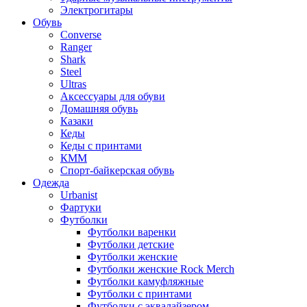
Электрогитары
Обувь
Converse
Ranger
Shark
Steel
Ultras
Аксессуары для обуви
Домашняя обувь
Казаки
Кеды
Кеды с принтами
КММ
Спорт-байкерская обувь
Одежда
Urbanist
Фартуки
Футболки
Футболки варенки
Футболки детские
Футболки женские
Футболки женские Rock Merch
Футболки камуфляжные
Футболки с принтами
Футболки с эквалайзером