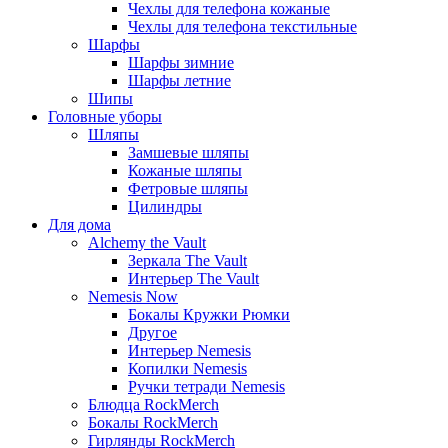
Чехлы для телефона кожаные
Чехлы для телефона текстильные
Шарфы
Шарфы зимние
Шарфы летние
Шипы
Головные уборы
Шляпы
Замшевые шляпы
Кожаные шляпы
Фетровые шляпы
Цилиндры
Для дома
Alchemy the Vault
Зеркала The Vault
Интерьер The Vault
Nemesis Now
Бокалы Кружки Рюмки
Другое
Интерьер Nemesis
Копилки Nemesis
Ручки тетради Nemesis
Блюдца RockMerch
Бокалы RockMerch
Гирлянды RockMerch