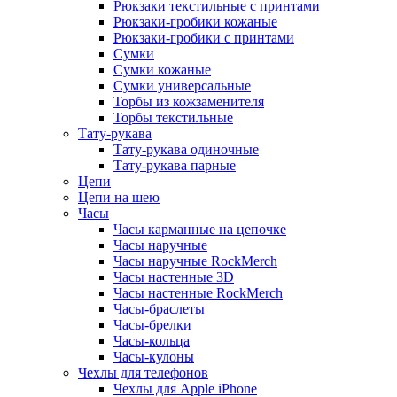
Рюкзаки текстильные с принтами
Рюкзаки-гробики кожаные
Рюкзаки-гробики с принтами
Сумки
Сумки кожаные
Сумки универсальные
Торбы из кожзаменителя
Торбы текстильные
Тату-рукава
Тату-рукава одиночные
Тату-рукава парные
Цепи
Цепи на шею
Часы
Часы карманные на цепочке
Часы наручные
Часы наручные RockMerch
Часы настенные 3D
Часы настенные RockMerch
Часы-браслеты
Часы-брелки
Часы-кольца
Часы-кулоны
Чехлы для телефонов
Чехлы для Apple iPhone