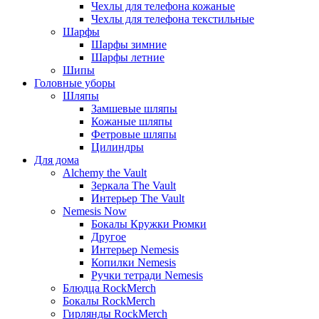
Чехлы для телефона кожаные
Чехлы для телефона текстильные
Шарфы
Шарфы зимние
Шарфы летние
Шипы
Головные уборы
Шляпы
Замшевые шляпы
Кожаные шляпы
Фетровые шляпы
Цилиндры
Для дома
Alchemy the Vault
Зеркала The Vault
Интерьер The Vault
Nemesis Now
Бокалы Кружки Рюмки
Другое
Интерьер Nemesis
Копилки Nemesis
Ручки тетради Nemesis
Блюдца RockMerch
Бокалы RockMerch
Гирлянды RockMerch