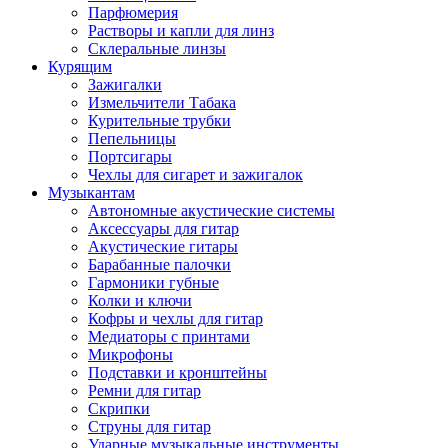
Парфюмерия
Растворы и капли для линз
Склеральные линзы
Курящим
Зажигалки
Измельчители Табака
Курительные трубки
Пепельницы
Портсигары
Чехлы для сигарет и зажигалок
Музыкантам
Автономные акустические системы
Аксессуары для гитар
Акустические гитары
Барабанные палочки
Гармоники губные
Колки и ключи
Кофры и чехлы для гитар
Медиаторы с принтами
Микрофоны
Подставки и кронштейны
Ремни для гитар
Скрипки
Струны для гитар
Ударные музыкальные инструменты