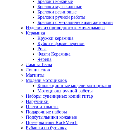
Брелоки кожаные
Брелоки музыкальные
Брелоки резиновые
Брелоки ручной работы
Брелоки с металлическими жетонами
Изделия из природного камня-мрамора
Керамика
Кружки керамика
Кубки в форме черепов
Рога
Фляги Керамика
Черепа
Лампы Тесла
Ловцы снов
Магниты
Модели мотоциклов
Коллекционные модели мотоциклов
Мотоциклы ручной работы
Наборы сувенирных копий гитар
Наручники
Плети и хлысты
Подарочные наборы
Подбутыльники кожаные
Презервативы RockMerch
Рубашка на бутылку