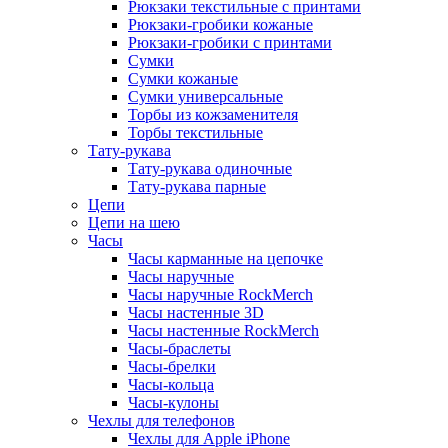
Рюкзаки текстильные с принтами
Рюкзаки-гробики кожаные
Рюкзаки-гробики с принтами
Сумки
Сумки кожаные
Сумки универсальные
Торбы из кожзаменителя
Торбы текстильные
Тату-рукава
Тату-рукава одиночные
Тату-рукава парные
Цепи
Цепи на шею
Часы
Часы карманные на цепочке
Часы наручные
Часы наручные RockMerch
Часы настенные 3D
Часы настенные RockMerch
Часы-браслеты
Часы-брелки
Часы-кольца
Часы-кулоны
Чехлы для телефонов
Чехлы для Apple iPhone