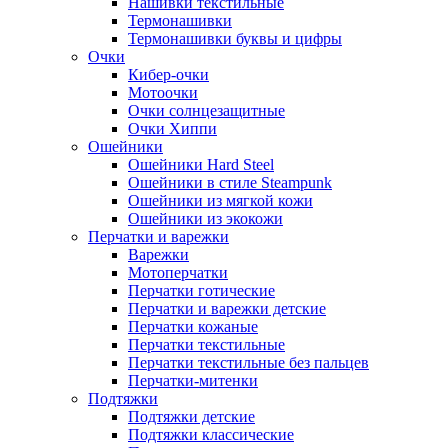
Нашивки текстильные
Термонашивки
Термонашивки буквы и цифры
Очки
Кибер-очки
Мотоочки
Очки солнцезащитные
Очки Хиппи
Ошейники
Ошейники Hard Steel
Ошейники в стиле Steampunk
Ошейники из мягкой кожи
Ошейники из экокожи
Перчатки и варежки
Варежки
Мотоперчатки
Перчатки готические
Перчатки и варежки детские
Перчатки кожаные
Перчатки текстильные
Перчатки текстильные без пальцев
Перчатки-митенки
Подтяжки
Подтяжки детские
Подтяжки классические