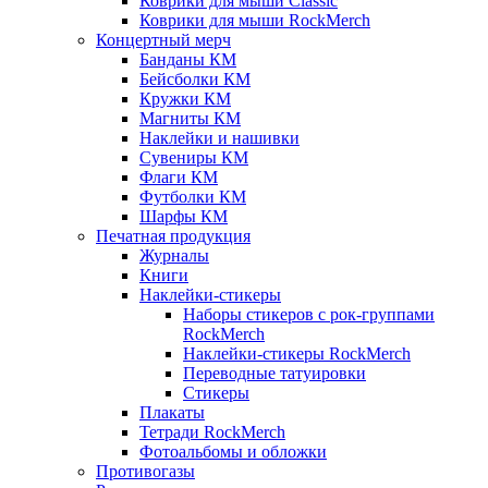
Коврики для мыши Classic
Коврики для мыши RockMerch
Концертный мерч
Банданы КМ
Бейсболки КМ
Кружки КМ
Магниты КМ
Наклейки и нашивки
Сувениры КМ
Флаги КМ
Футболки КМ
Шарфы КМ
Печатная продукция
Журналы
Книги
Наклейки-стикеры
Наборы стикеров с рок-группами
RockMerch
Наклейки-стикеры RockMerch
Переводные татуировки
Стикеры
Плакаты
Тетради RockMerch
Фотоальбомы и обложки
Противогазы