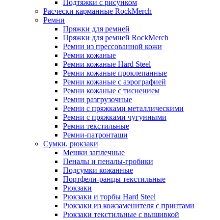
Подтяжки с рисунком
Расчески карманные RockMerch
Ремни
Пряжки для ремней
Пряжки для ремней RockMerch
Ремни из прессованной кожи
Ремни кожаные
Ремни кожаные Hard Steel
Ремни кожаные проклепанные
Ремни кожаные с аэрографией
Ремни кожаные с тиснением
Ремни разгрузочные
Ремни с пряжками металлическими
Ремни с пряжками чугунными
Ремни текстильные
Ремни-патронташи
Сумки, рюкзаки
Мешки заплечные
Пеналы и пеналы-гробики
Подсумки кожанные
Портфели-ранцы текстильные
Рюкзаки
Рюкзаки и торбы Hard Steel
Рюкзаки из кожзаменителя с принтами
Рюкзаки текстильные с вышивкой