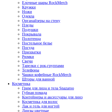
Елочные шары RockMerch
Кружки
Ножи
Одеяла
Органайзеры на стену
Пледы
Подушки
Покрывала
Полотенца
Постельное белье
Посуда
Прихватки
Рюмки
Свечи
Тарелки с рок-группами
Телефоны
Чашки кофейные RockMerch
Шторы для ванной
Косметика
Грим для лица и тела Snazaroo
Губная помада
Контейнеры и аксессуары для линз
Косметика для волос
Лак и гель для ногтей
Линзы цветные