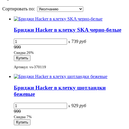
Сортировать по:
Бриджи Hacker в клетку SKA черно-белые
739
руб
x
999
Скидка 26%
Артикул: vs-370119
Бриджи Hacker в клетку шотландки
бежевые
929
руб
x
999
Скидка 7%