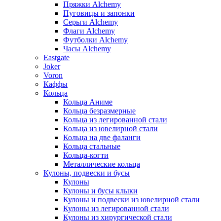
Пряжки Alchemy
Пуговицы и запонки
Серьги Alchemy
Флаги Alchemy
Футболки Alchemy
Часы Alchemy
Eastgate
Joker
Voron
Каффы
Кольца
Кольца Аниме
Кольца безразмерные
Кольца из легированной стали
Кольца из ювелирной стали
Кольца на две фаланги
Кольца стальные
Кольца-когти
Металлические кольца
Кулоны, подвески и бусы
Кулоны
Кулоны и бусы клыки
Кулоны и подвески из ювелирной стали
Кулоны из легированной стали
Кулоны из хирургической стали