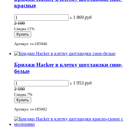
красные
1 869
руб
x
2 100
Скидка 11%
Артикул: vs-185946
Бриджи Hacker в клетку шотландки сине-
белые
1 953
руб
x
2 100
Скидка 7%
Артикул: vs-185902