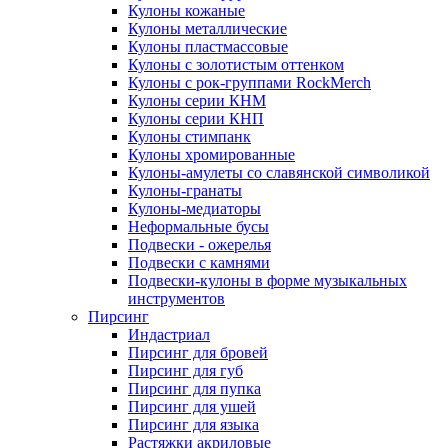
Кулоны кожаные
Кулоны металлические
Кулоны пластмассовые
Кулоны с золотистым оттенком
Кулоны с рок-группами RockMerch
Кулоны серии КНМ
Кулоны серии КНП
Кулоны стимпанк
Кулоны хромированные
Кулоны-амулеты со славянской символикой
Кулоны-гранаты
Кулоны-медиаторы
Неформальные бусы
Подвески - ожерелья
Подвески с камнями
Подвески-кулоны в форме музыкальных
инструментов
Пирсинг
Индастриал
Пирсинг для бровей
Пирсинг для губ
Пирсинг для пупка
Пирсинг для ушей
Пирсинг для языка
Растяжки акриловые