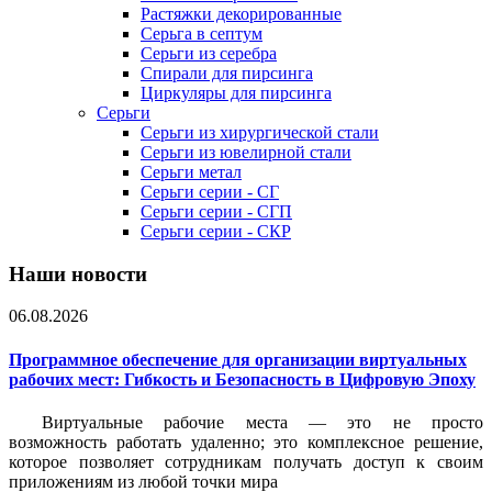
Растяжки декорированные
Серьга в септум
Серьги из серебра
Спирали для пирсинга
Циркуляры для пирсинга
Серьги
Серьги из хирургической стали
Серьги из ювелирной стали
Серьги метал
Серьги серии - СГ
Серьги серии - СГП
Серьги серии - СКР
Наши новости
06.08.2026
Программное обеспечение для организации виртуальных
рабочих мест: Гибкость и Безопасность в Цифровую Эпоху
Виртуальные рабочие места — это не просто
возможность работать удаленно; это комплексное решение,
которое позволяет сотрудникам получать доступ к своим
приложениям из любой точки мира