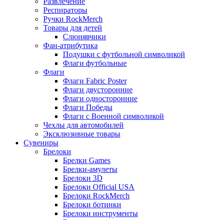
Развлечение
Респираторы
Ручки RockMerch
Товары для детей
Слюнявчики
Фан-атрибутика
Подушки с футбольной символикой
Флаги футбольные
Флаги
Флаги Fabric Poster
Флаги двусторонние
Флаги односторонние
Флаги Победы
Флаги с Военной символикой
Чехлы для автомобилей
Эксклюзивные товары
Сувениры
Брелоки
Брелки Games
Брелки-амулеты
Брелоки 3D
Брелоки Official USA
Брелоки RockMerch
Брелоки ботинки
Брелоки инструменты