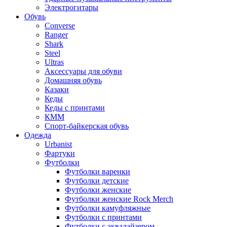
Электрогитары
Обувь
Converse
Ranger
Shark
Steel
Ultras
Аксессуары для обуви
Домашняя обувь
Казаки
Кеды
Кеды с принтами
КММ
Спорт-байкерская обувь
Одежда
Urbanist
Фартуки
Футболки
Футболки варенки
Футболки детские
Футболки женские
Футболки женские Rock Merch
Футболки камуфляжные
Футболки с принтами
Футболки с эквалайзером