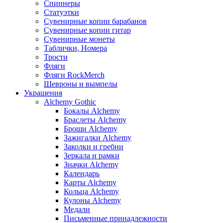
Спиннеры
Статуэтки
Сувенирные копии барабанов
Сувенирные копии гитар
Сувенирные монеты
Таблички, Номера
Трости
Фляги
Фляги RockMerch
Шевроны и вымпелы
Украшения
Alchemy Gothic
Бокалы Alchemy
Браслеты Alchemy
Броши Alchemy
Зажигалки Alchemy
Заколки и гребни
Зеркала и рамки
Значки Alchemy
Календарь
Карты Alchemy
Кольца Alchemy
Кулоны Alchemy
Медали
Письменные принадлежности