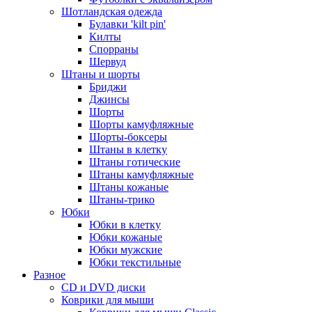
Шотландская одежда
Булавки 'kilt pin'
Килты
Спорраны
Шервуд
Штаны и шорты
Бриджи
Джинсы
Шорты
Шорты камуфляжные
Шорты-боксеры
Штаны в клетку
Штаны готические
Штаны камуфляжные
Штаны кожаные
Штаны-трико
Юбки
Юбки в клетку
Юбки кожаные
Юбки мужские
Юбки текстильные
Разное
CD и DVD диски
Коврики для мыши