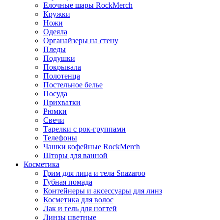
Елочные шары RockMerch
Кружки
Ножи
Одеяла
Органайзеры на стену
Пледы
Подушки
Покрывала
Полотенца
Постельное белье
Посуда
Прихватки
Рюмки
Свечи
Тарелки с рок-группами
Телефоны
Чашки кофейные RockMerch
Шторы для ванной
Косметика
Грим для лица и тела Snazaroo
Губная помада
Контейнеры и аксессуары для линз
Косметика для волос
Лак и гель для ногтей
Линзы цветные