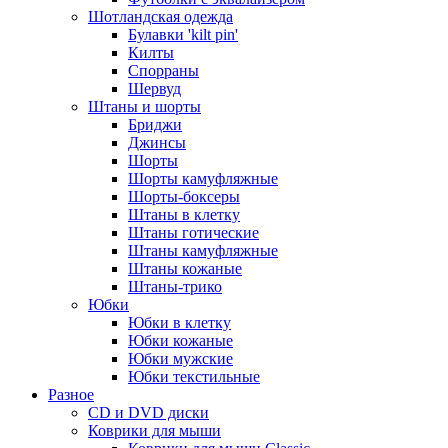
Шотландская одежда
Булавки 'kilt pin'
Килты
Спорраны
Шервуд
Штаны и шорты
Бриджи
Джинсы
Шорты
Шорты камуфляжные
Шорты-боксеры
Штаны в клетку
Штаны готические
Штаны камуфляжные
Штаны кожаные
Штаны-трико
Юбки
Юбки в клетку
Юбки кожаные
Юбки мужские
Юбки текстильные
Разное
CD и DVD диски
Коврики для мыши