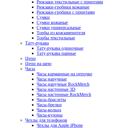
Рюкзаки текстильные с принтами
Рюкзаки-гробики кожаные
Рюкзаки-гробики с принтами
Сумки
Сумки кожаные
Сумки универсальные
Торбы из кожзаменителя
Торбы текстильные
Тату-рукава
Тату-рукава одиночные
Тату-рукава парные
Цепи
Цепи на шею
Часы
Часы карманные на цепочке
Часы наручные
Часы наручные RockMerch
Часы настенные 3D
Часы настенные RockMerch
Часы-браслеты
Часы-брелки
Часы-кольца
Часы-кулоны
Чехлы для телефонов
Чехлы для Apple iPhone