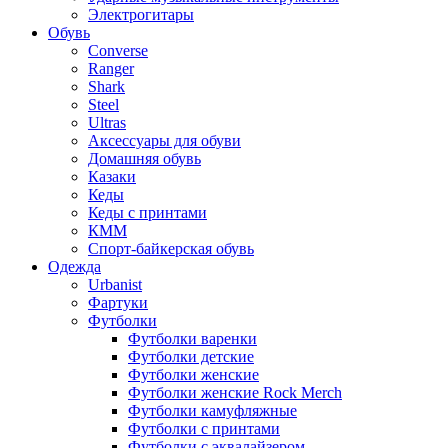
Электрогитары
Обувь
Converse
Ranger
Shark
Steel
Ultras
Аксессуары для обуви
Домашняя обувь
Казаки
Кеды
Кеды с принтами
КММ
Спорт-байкерская обувь
Одежда
Urbanist
Фартуки
Футболки
Футболки варенки
Футболки детские
Футболки женские
Футболки женские Rock Merch
Футболки камуфляжные
Футболки с принтами
Футболки с эквалайзером