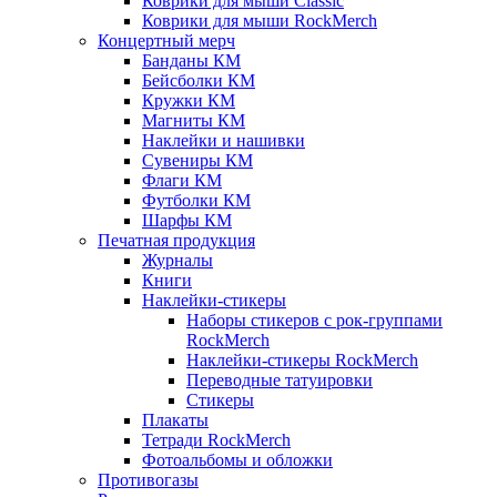
Коврики для мыши Classic
Коврики для мыши RockMerch
Концертный мерч
Банданы КМ
Бейсболки КМ
Кружки КМ
Магниты КМ
Наклейки и нашивки
Сувениры КМ
Флаги КМ
Футболки КМ
Шарфы КМ
Печатная продукция
Журналы
Книги
Наклейки-стикеры
Наборы стикеров с рок-группами
RockMerch
Наклейки-стикеры RockMerch
Переводные татуировки
Стикеры
Плакаты
Тетради RockMerch
Фотоальбомы и обложки
Противогазы