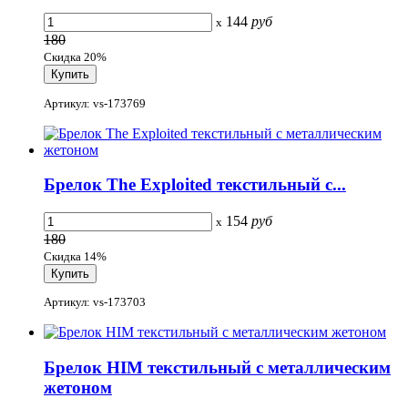
144
руб
x
180
Скидка 20%
Артикул: vs-173769
Брелок The Exploited текстильный с...
154
руб
x
180
Скидка 14%
Артикул: vs-173703
Брелок HIM текстильный с металлическим
жетоном