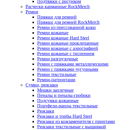
Подтяжки с рисунком
Расчески карманные RockMerch
Ремни
Пряжки для ремней
Пряжки для ремней RockMerch
Ремни из прессованной кожи
Ремни кожаные
Ремни кожаные Hard Steel
Ремни кожаные проклепанные
Ремни кожаные с аэрографией
Ремни кожаные с тиснением
Ремни разгрузочные
Ремни с пряжками металлическими
Ремни с пряжками чугунными
Ремни текстильные
Ремни-патронташи
Сумки, рюкзаки
Мешки заплечные
Пеналы и пеналы-гробики
Подсумки кожанные
Портфели-ранцы текстильные
Рюкзаки
Рюкзаки и торбы Hard Steel
Рюкзаки из кожзаменителя с принтами
Рюкзаки текстильные с вышивкой