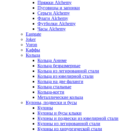
Пряжки Alchemy
Пуговицы и запонки
Серьги Alchemy
Флаги Alchemy
Футболки Alchemy
Часы Alchemy
Eastgate
Joker
Voron
Каффы
Кольца
Кольца Аниме
Кольца безразмерные
Кольца из легированной стали
Кольца из ювелирной стали
Кольца на две фаланги
Кольца стальные
Кольца-когти
Металлические кольца
Кулоны, подвески и бусы
Кулоны
Кулоны и бусы клыки
Кулоны и подвески из ювелирной стали
Кулоны из легированной стали
Кулоны из хирургической стали