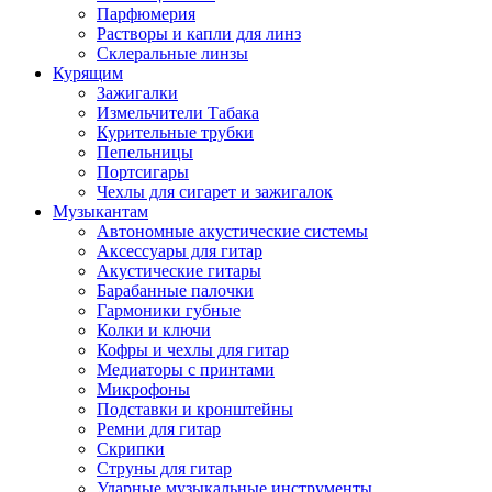
Парфюмерия
Растворы и капли для линз
Склеральные линзы
Курящим
Зажигалки
Измельчители Табака
Курительные трубки
Пепельницы
Портсигары
Чехлы для сигарет и зажигалок
Музыкантам
Автономные акустические системы
Аксессуары для гитар
Акустические гитары
Барабанные палочки
Гармоники губные
Колки и ключи
Кофры и чехлы для гитар
Медиаторы с принтами
Микрофоны
Подставки и кронштейны
Ремни для гитар
Скрипки
Струны для гитар
Ударные музыкальные инструменты