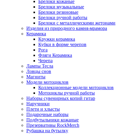
Брелоки кожаные
Брелоки музыкальные
Брелоки резиновые
Брелоки ручной работы
Брелоки с металлическими жетонами
Изделия из природного камня-мрамора
Керамика
Кружки керамика
Кубки в форме черепов
Рога
Фляги Керамика
Черепа
Лампы Тесла
Ловцы снов
Магниты
Модели мотоциклов
Коллекционные модели мотоциклов
Мотоциклы ручной работы
Наборы сувенирных копий гитар
Наручники
Плети и хлысты
Подарочные наборы
Подбутыльники кожаные
Презервативы RockMerch
Рубашка на бутылку