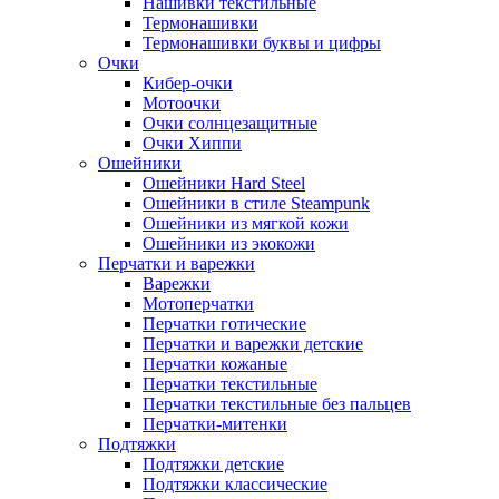
Нашивки текстильные
Термонашивки
Термонашивки буквы и цифры
Очки
Кибер-очки
Мотоочки
Очки солнцезащитные
Очки Хиппи
Ошейники
Ошейники Hard Steel
Ошейники в стиле Steampunk
Ошейники из мягкой кожи
Ошейники из экокожи
Перчатки и варежки
Варежки
Мотоперчатки
Перчатки готические
Перчатки и варежки детские
Перчатки кожаные
Перчатки текстильные
Перчатки текстильные без пальцев
Перчатки-митенки
Подтяжки
Подтяжки детские
Подтяжки классические