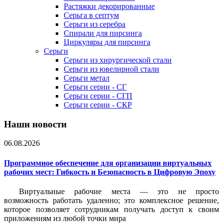
Растяжки декорированные
Серьга в септум
Серьги из серебра
Спирали для пирсинга
Циркуляры для пирсинга
Серьги
Серьги из хирургической стали
Серьги из ювелирной стали
Серьги метал
Серьги серии - СГ
Серьги серии - СГП
Серьги серии - СКР
Наши новости
06.08.2026
Программное обеспечение для организации виртуальных
рабочих мест: Гибкость и Безопасность в Цифровую Эпоху
Виртуальные рабочие места — это не просто
возможность работать удаленно; это комплексное решение,
которое позволяет сотрудникам получать доступ к своим
приложениям из любой точки мира