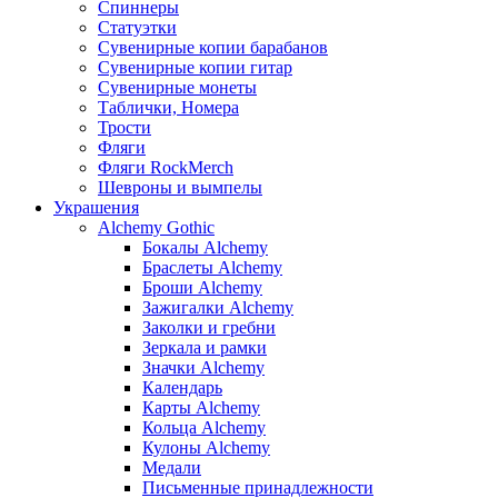
Спиннеры
Статуэтки
Сувенирные копии барабанов
Сувенирные копии гитар
Сувенирные монеты
Таблички, Номера
Трости
Фляги
Фляги RockMerch
Шевроны и вымпелы
Украшения
Alchemy Gothic
Бокалы Alchemy
Браслеты Alchemy
Броши Alchemy
Зажигалки Alchemy
Заколки и гребни
Зеркала и рамки
Значки Alchemy
Календарь
Карты Alchemy
Кольца Alchemy
Кулоны Alchemy
Медали
Письменные принадлежности