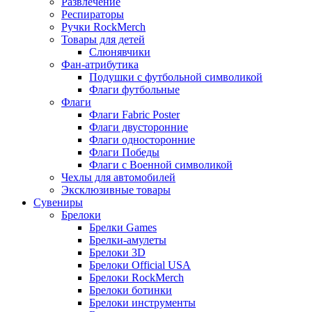
Развлечение
Респираторы
Ручки RockMerch
Товары для детей
Слюнявчики
Фан-атрибутика
Подушки с футбольной символикой
Флаги футбольные
Флаги
Флаги Fabric Poster
Флаги двусторонние
Флаги односторонние
Флаги Победы
Флаги с Военной символикой
Чехлы для автомобилей
Эксклюзивные товары
Сувениры
Брелоки
Брелки Games
Брелки-амулеты
Брелоки 3D
Брелоки Official USA
Брелоки RockMerch
Брелоки ботинки
Брелоки инструменты