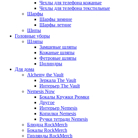
Чехлы для телефона кожаные
Чехлы для телефона текстильные
Шарфы
Шарфы зимние
Шарфы летние
Шипы
Головные уборы
Шляпы
Замшевые шляпы
Кожаные шляпы
Фетровые шляпы
Цилиндры
Для дома
Alchemy the Vault
Зеркала The Vault
Интерьер The Vault
Nemesis Now
Бокалы Кружки Рюмки
Другое
Интерьер Nemesis
Копилки Nemesis
Ручки тетради Nemesis
Блюдца RockMerch
Бокалы RockMerch
Гирлянды RockMerch