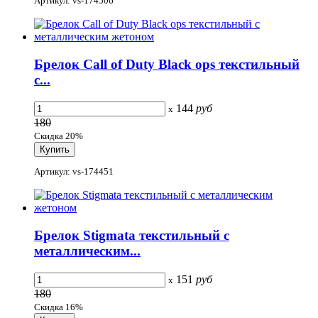
Артикул: vs-174506
Брелок Call of Duty Black ops текстильный
с...
144
руб
x
180
Скидка 20%
Артикул: vs-174451
Брелок Stigmata текстильный с
металлическим...
151
руб
x
180
Скидка 16%