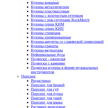
Кулоны кожаные
Кулоны металлические
Кулоны пластмассовые
Кулоны с золотистым оттенком
Кулоны с рок-группами RockMerch
Кулоны серии КНМ
Кулоны серии КНП
Кулоны стимпанк
Кулоны хромированные
Кулоны-амулеты со славянской символикой
Кулоны-гранаты
Кулоны-медиаторы
Неформальные бусы
Подвески - ожерелья
Подвески с камнями
Подвески-кулоны в форме музыкальных
инструментов
Пирсинг
Индастриал
Пирсинг для бровей
Пирсинг для губ
Пирсинг для пупка
Пирсинг для ушей
Пирсинг для языка
Растяжки акриловые