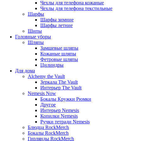
Чехлы для телефона кожаные
Чехлы для телефона текстильные
Шарфы
Шарфы зимние
Шарфы летние
Шипы
Головные уборы
Шляпы
Замшевые шляпы
Кожаные шляпы
Фетровые шляпы
Цилиндры
Для дома
Alchemy the Vault
Зеркала The Vault
Интерьер The Vault
Nemesis Now
Бокалы Кружки Рюмки
Другое
Интерьер Nemesis
Копилки Nemesis
Ручки тетради Nemesis
Блюдца RockMerch
Бокалы RockMerch
Гирлянды RockMerch