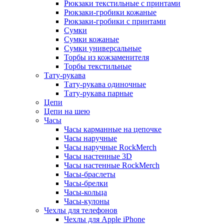
Рюкзаки текстильные с принтами
Рюкзаки-гробики кожаные
Рюкзаки-гробики с принтами
Сумки
Сумки кожаные
Сумки универсальные
Торбы из кожзаменителя
Торбы текстильные
Тату-рукава
Тату-рукава одиночные
Тату-рукава парные
Цепи
Цепи на шею
Часы
Часы карманные на цепочке
Часы наручные
Часы наручные RockMerch
Часы настенные 3D
Часы настенные RockMerch
Часы-браслеты
Часы-брелки
Часы-кольца
Часы-кулоны
Чехлы для телефонов
Чехлы для Apple iPhone