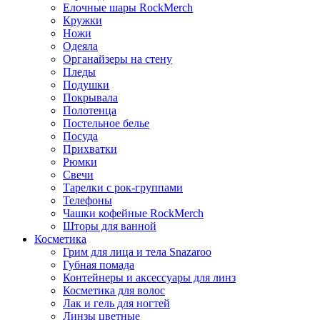
Елочные шары RockMerch
Кружки
Ножи
Одеяла
Органайзеры на стену
Пледы
Подушки
Покрывала
Полотенца
Постельное белье
Посуда
Прихватки
Рюмки
Свечи
Тарелки с рок-группами
Телефоны
Чашки кофейные RockMerch
Шторы для ванной
Косметика
Грим для лица и тела Snazaroo
Губная помада
Контейнеры и аксессуары для линз
Косметика для волос
Лак и гель для ногтей
Линзы цветные