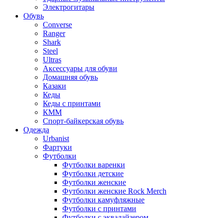
Электрогитары
Обувь
Converse
Ranger
Shark
Steel
Ultras
Аксессуары для обуви
Домашняя обувь
Казаки
Кеды
Кеды с принтами
КММ
Спорт-байкерская обувь
Одежда
Urbanist
Фартуки
Футболки
Футболки варенки
Футболки детские
Футболки женские
Футболки женские Rock Merch
Футболки камуфляжные
Футболки с принтами
Футболки с эквалайзером