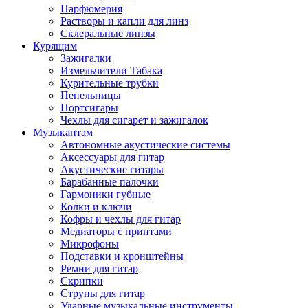
Парфюмерия
Растворы и капли для линз
Склеральные линзы
Курящим
Зажигалки
Измельчители Табака
Курительные трубки
Пепельницы
Портсигары
Чехлы для сигарет и зажигалок
Музыкантам
Автономные акустические системы
Аксессуары для гитар
Акустические гитары
Барабанные палочки
Гармоники губные
Колки и ключи
Кофры и чехлы для гитар
Медиаторы с принтами
Микрофоны
Подставки и кронштейны
Ремни для гитар
Скрипки
Струны для гитар
Ударные музыкальные инструменты