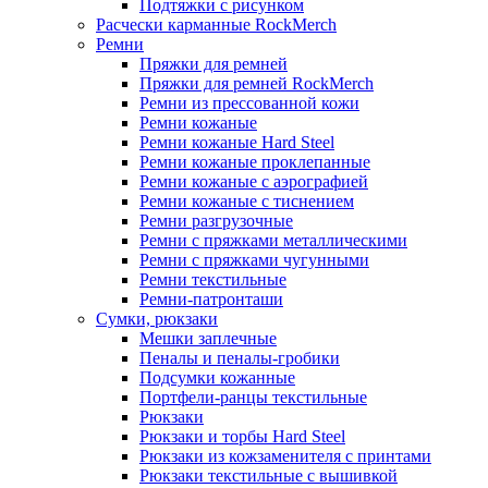
Подтяжки с рисунком
Расчески карманные RockMerch
Ремни
Пряжки для ремней
Пряжки для ремней RockMerch
Ремни из прессованной кожи
Ремни кожаные
Ремни кожаные Hard Steel
Ремни кожаные проклепанные
Ремни кожаные с аэрографией
Ремни кожаные с тиснением
Ремни разгрузочные
Ремни с пряжками металлическими
Ремни с пряжками чугунными
Ремни текстильные
Ремни-патронташи
Сумки, рюкзаки
Мешки заплечные
Пеналы и пеналы-гробики
Подсумки кожанные
Портфели-ранцы текстильные
Рюкзаки
Рюкзаки и торбы Hard Steel
Рюкзаки из кожзаменителя с принтами
Рюкзаки текстильные с вышивкой