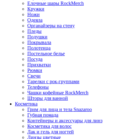
Елочные шары RockMerch
Кружки
Ножи
Одеяла
Органайзеры на стену
Пледы
Подушки
Покрывала
Полотенца
Постельное белье
Посуда
Прихватки
Рюмки
Свечи
Тарелки с рок-группами
Телефоны
Чашки кофейные RockMerch
Шторы для ванной
Косметика
Грим для лица и тела Snazaroo
Губная помада
Контейнеры и аксессуары для линз
Косметика для волос
Лак и гель для ногтей
Линзы цветные