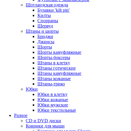
Шотландская одежда
Булавки 'kilt pin'
Килты
Спорраны
Шервуд
Штаны и шорты
Бриджи
Джинсы
Шорты
Шорты камуфляжные
Шорты-боксеры
Штаны в клетку
Штаны готические
Штаны камуфляжные
Штаны кожаные
Штаны-трико
Юбки
Юбки в клетку
Юбки кожаные
Юбки мужские
Юбки текстильные
Разное
CD и DVD диски
Коврики для мыши