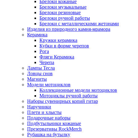
Брелоки кожаные
Брелоки музыкальные
Брелоки резиновые
Брелоки ручной работы
Брелоки с металлическими жетонами
Изделия из природного камня-мрамора
Керамика
Кружки керамика
Кубки в форме черепов
Рога
Фляги Керамика
Черепа
Лампы Тесла
Ловцы снов
Магниты
Модели мотоциклов
Коллекционные модели мотоциклов
Мотоциклы ручной работы
Наборы сувенирных копий гитар
Наручники
Плети и хлысты
Подарочные наборы
Подбутыльники кожаные
Презервативы RockMerch
Рубашка на бутылку