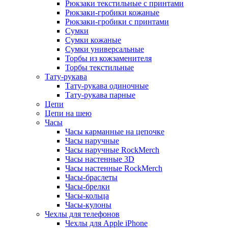
Рюкзаки текстильные с принтами
Рюкзаки-гробики кожаные
Рюкзаки-гробики с принтами
Сумки
Сумки кожаные
Сумки универсальные
Торбы из кожзаменителя
Торбы текстильные
Тату-рукава
Тату-рукава одиночные
Тату-рукава парные
Цепи
Цепи на шею
Часы
Часы карманные на цепочке
Часы наручные
Часы наручные RockMerch
Часы настенные 3D
Часы настенные RockMerch
Часы-браслеты
Часы-брелки
Часы-кольца
Часы-кулоны
Чехлы для телефонов
Чехлы для Apple iPhone