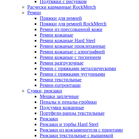
Подтяжки с рисунком
Расчески карманные RockMerch
Ремни
Пряжки для ремней
Пряжки для ремней RockMerch
Ремни из прессованной кожи
Ремни кожаные
Ремни кожаные Hard Steel
Ремни кожаные проклепанные
Ремни кожаные с аэрографией
Ремни кожаные с тиснением
Ремни разгрузочные
Ремни с пряжками металлическими
Ремни с пряжками чугунными
Ремни текстильные
Ремни-патронташи
Сумки, рюкзаки
Мешки заплечные
Пеналы и пеналы-гробики
Подсумки кожанные
Портфели-ранцы текстильные
Рюкзаки
Рюкзаки и торбы Hard Steel
Рюкзаки из кожзаменителя с принтами
Рюкзаки текстильные с вышивкой