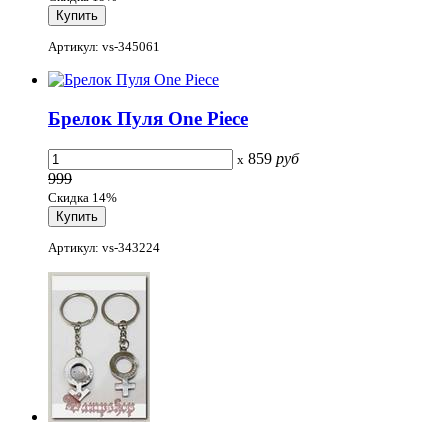
Артикул: vs-345061
Брелок Пуля One Piece
859
руб
x
999
Скидка 14%
Артикул: vs-343224