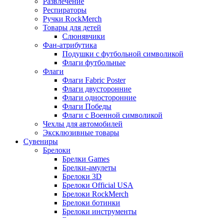
Развлечение
Респираторы
Ручки RockMerch
Товары для детей
Слюнявчики
Фан-атрибутика
Подушки с футбольной символикой
Флаги футбольные
Флаги
Флаги Fabric Poster
Флаги двусторонние
Флаги односторонние
Флаги Победы
Флаги с Военной символикой
Чехлы для автомобилей
Эксклюзивные товары
Сувениры
Брелоки
Брелки Games
Брелки-амулеты
Брелоки 3D
Брелоки Official USA
Брелоки RockMerch
Брелоки ботинки
Брелоки инструменты