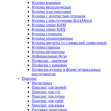
Кулоны кожаные
Кулоны металлические
Кулоны пластмассовые
Кулоны с золотистым оттенком
Кулоны с рок-группами RockMerch
Кулоны серии КНМ
Кулоны серии КНП
Кулоны стимпанк
Кулоны хромированные
Кулоны-амулеты со славянской символикой
Кулоны-гранаты
Кулоны-медиаторы
Неформальные бусы
Подвески - ожерелья
Подвески с камнями
Подвески-кулоны в форме музыкальных
инструментов
Пирсинг
Индастриал
Пирсинг для бровей
Пирсинг для губ
Пирсинг для пупка
Пирсинг для ушей
Пирсинг для языка
Растяжки акриловые