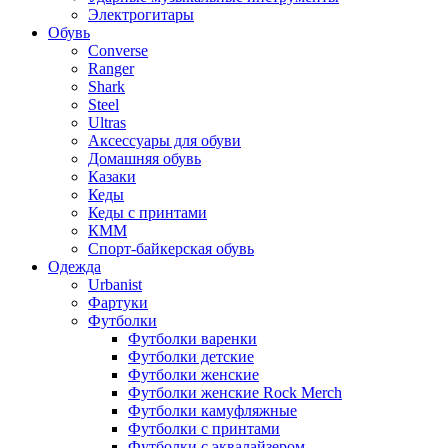
Электрогитары
Обувь
Converse
Ranger
Shark
Steel
Ultras
Аксессуары для обуви
Домашняя обувь
Казаки
Кеды
Кеды с принтами
КММ
Спорт-байкерская обувь
Одежда
Urbanist
Фартуки
Футболки
Футболки варенки
Футболки детские
Футболки женские
Футболки женские Rock Merch
Футболки камуфляжные
Футболки с принтами
Футболки с эквалайзером