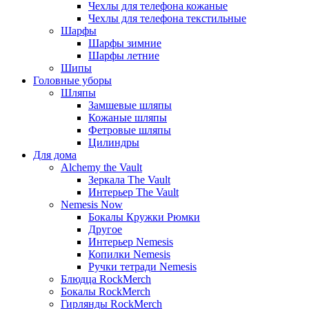
Чехлы для телефона кожаные
Чехлы для телефона текстильные
Шарфы
Шарфы зимние
Шарфы летние
Шипы
Головные уборы
Шляпы
Замшевые шляпы
Кожаные шляпы
Фетровые шляпы
Цилиндры
Для дома
Alchemy the Vault
Зеркала The Vault
Интерьер The Vault
Nemesis Now
Бокалы Кружки Рюмки
Другое
Интерьер Nemesis
Копилки Nemesis
Ручки тетради Nemesis
Блюдца RockMerch
Бокалы RockMerch
Гирлянды RockMerch