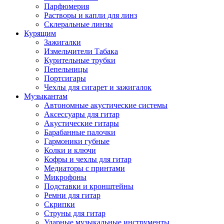
Парфюмерия
Растворы и капли для линз
Склеральные линзы
Курящим
Зажигалки
Измельчители Табака
Курительные трубки
Пепельницы
Портсигары
Чехлы для сигарет и зажигалок
Музыкантам
Автономные акустические системы
Аксессуары для гитар
Акустические гитары
Барабанные палочки
Гармоники губные
Колки и ключи
Кофры и чехлы для гитар
Медиаторы с принтами
Микрофоны
Подставки и кронштейны
Ремни для гитар
Скрипки
Струны для гитар
Ударные музыкальные инструменты