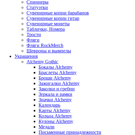
Спиннеры
Статуэтки
Сувенирные копии барабанов
Сувенирные копии гитар
Сувенирные монеты
Таблички, Номера
Трости
Фляги
Фляги RockMerch
Шевроны и вымпелы
Украшения
Alchemy Gothic
Бокалы Alchemy
Браслеты Alchemy
Броши Alchemy
Зажигалки Alchemy
Заколки и гребни
Зеркала и рамки
Значки Alchemy
Календарь
Карты Alchemy
Кольца Alchemy
Кулоны Alchemy
Медали
Письменные принадлежности