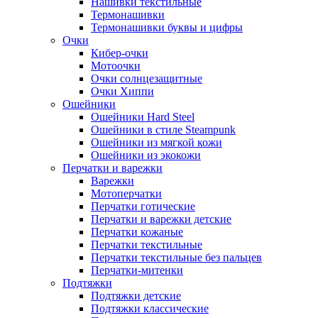
Нашивки текстильные
Термонашивки
Термонашивки буквы и цифры
Очки
Кибер-очки
Мотоочки
Очки солнцезащитные
Очки Хиппи
Ошейники
Ошейники Hard Steel
Ошейники в стиле Steampunk
Ошейники из мягкой кожи
Ошейники из экокожи
Перчатки и варежки
Варежки
Мотоперчатки
Перчатки готические
Перчатки и варежки детские
Перчатки кожаные
Перчатки текстильные
Перчатки текстильные без пальцев
Перчатки-митенки
Подтяжки
Подтяжки детские
Подтяжки классические