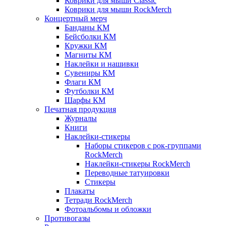
Коврики для мыши Classic
Коврики для мыши RockMerch
Концертный мерч
Банданы КМ
Бейсболки КМ
Кружки КМ
Магниты КМ
Наклейки и нашивки
Сувениры КМ
Флаги КМ
Футболки КМ
Шарфы КМ
Печатная продукция
Журналы
Книги
Наклейки-стикеры
Наборы стикеров с рок-группами
RockMerch
Наклейки-стикеры RockMerch
Переводные татуировки
Стикеры
Плакаты
Тетради RockMerch
Фотоальбомы и обложки
Противогазы