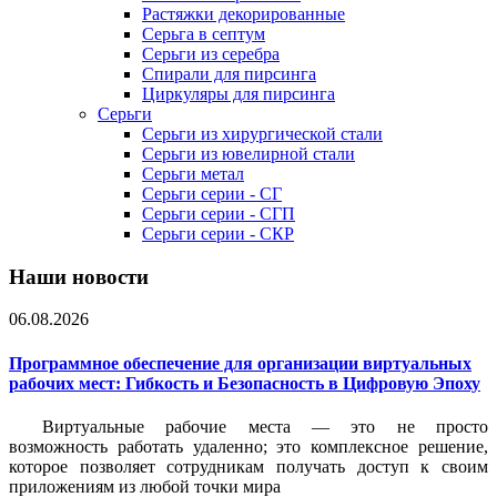
Растяжки декорированные
Серьга в септум
Серьги из серебра
Спирали для пирсинга
Циркуляры для пирсинга
Серьги
Серьги из хирургической стали
Серьги из ювелирной стали
Серьги метал
Серьги серии - СГ
Серьги серии - СГП
Серьги серии - СКР
Наши новости
06.08.2026
Программное обеспечение для организации виртуальных
рабочих мест: Гибкость и Безопасность в Цифровую Эпоху
Виртуальные рабочие места — это не просто
возможность работать удаленно; это комплексное решение,
которое позволяет сотрудникам получать доступ к своим
приложениям из любой точки мира