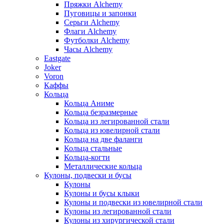
Пряжки Alchemy
Пуговицы и запонки
Серьги Alchemy
Флаги Alchemy
Футболки Alchemy
Часы Alchemy
Eastgate
Joker
Voron
Каффы
Кольца
Кольца Аниме
Кольца безразмерные
Кольца из легированной стали
Кольца из ювелирной стали
Кольца на две фаланги
Кольца стальные
Кольца-когти
Металлические кольца
Кулоны, подвески и бусы
Кулоны
Кулоны и бусы клыки
Кулоны и подвески из ювелирной стали
Кулоны из легированной стали
Кулоны из хирургической стали