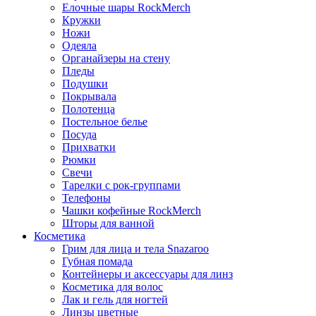
Елочные шары RockMerch
Кружки
Ножи
Одеяла
Органайзеры на стену
Пледы
Подушки
Покрывала
Полотенца
Постельное белье
Посуда
Прихватки
Рюмки
Свечи
Тарелки с рок-группами
Телефоны
Чашки кофейные RockMerch
Шторы для ванной
Косметика
Грим для лица и тела Snazaroo
Губная помада
Контейнеры и аксессуары для линз
Косметика для волос
Лак и гель для ногтей
Линзы цветные