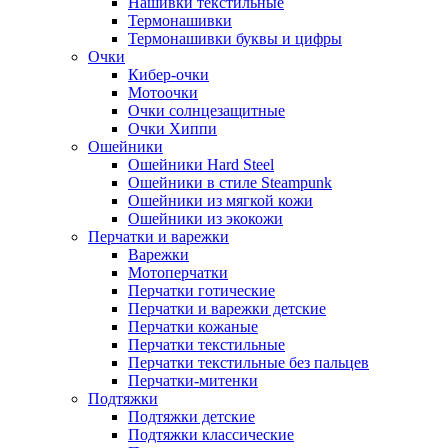
Нашивки текстильные
Термонашивки
Термонашивки буквы и цифры
Очки
Кибер-очки
Мотоочки
Очки солнцезащитные
Очки Хиппи
Ошейники
Ошейники Hard Steel
Ошейники в стиле Steampunk
Ошейники из мягкой кожи
Ошейники из экокожи
Перчатки и варежки
Варежки
Мотоперчатки
Перчатки готические
Перчатки и варежки детские
Перчатки кожаные
Перчатки текстильные
Перчатки текстильные без пальцев
Перчатки-митенки
Подтяжки
Подтяжки детские
Подтяжки классические