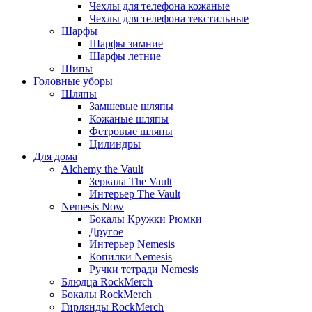
Чехлы для телефона кожаные
Чехлы для телефона текстильные
Шарфы
Шарфы зимние
Шарфы летние
Шипы
Головные уборы
Шляпы
Замшевые шляпы
Кожаные шляпы
Фетровые шляпы
Цилиндры
Для дома
Alchemy the Vault
Зеркала The Vault
Интерьер The Vault
Nemesis Now
Бокалы Кружки Рюмки
Другое
Интерьер Nemesis
Копилки Nemesis
Ручки тетради Nemesis
Блюдца RockMerch
Бокалы RockMerch
Гирлянды RockMerch