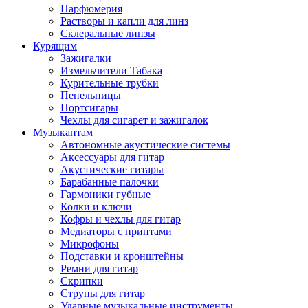
Парфюмерия
Растворы и капли для линз
Склеральные линзы
Курящим
Зажигалки
Измельчители Табака
Курительные трубки
Пепельницы
Портсигары
Чехлы для сигарет и зажигалок
Музыкантам
Автономные акустические системы
Аксессуары для гитар
Акустические гитары
Барабанные палочки
Гармоники губные
Колки и ключи
Кофры и чехлы для гитар
Медиаторы с принтами
Микрофоны
Подставки и кронштейны
Ремни для гитар
Скрипки
Струны для гитар
Ударные музыкальные инструменты