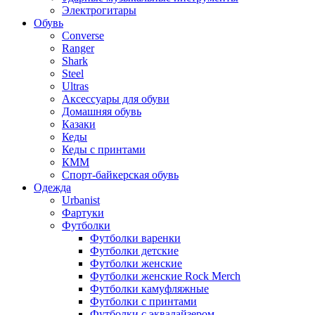
Электрогитары
Обувь
Converse
Ranger
Shark
Steel
Ultras
Аксессуары для обуви
Домашняя обувь
Казаки
Кеды
Кеды с принтами
КММ
Спорт-байкерская обувь
Одежда
Urbanist
Фартуки
Футболки
Футболки варенки
Футболки детские
Футболки женские
Футболки женские Rock Merch
Футболки камуфляжные
Футболки с принтами
Футболки с эквалайзером