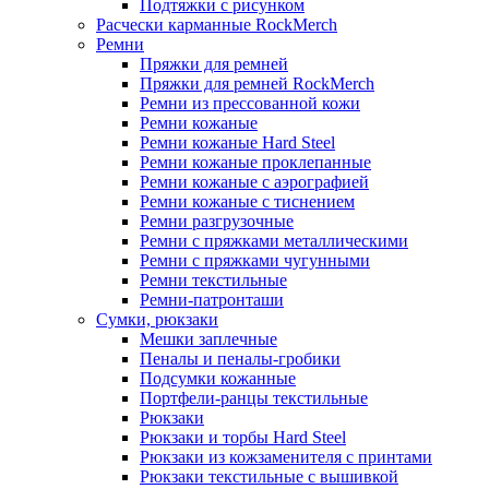
Подтяжки с рисунком
Расчески карманные RockMerch
Ремни
Пряжки для ремней
Пряжки для ремней RockMerch
Ремни из прессованной кожи
Ремни кожаные
Ремни кожаные Hard Steel
Ремни кожаные проклепанные
Ремни кожаные с аэрографией
Ремни кожаные с тиснением
Ремни разгрузочные
Ремни с пряжками металлическими
Ремни с пряжками чугунными
Ремни текстильные
Ремни-патронташи
Сумки, рюкзаки
Мешки заплечные
Пеналы и пеналы-гробики
Подсумки кожанные
Портфели-ранцы текстильные
Рюкзаки
Рюкзаки и торбы Hard Steel
Рюкзаки из кожзаменителя с принтами
Рюкзаки текстильные с вышивкой