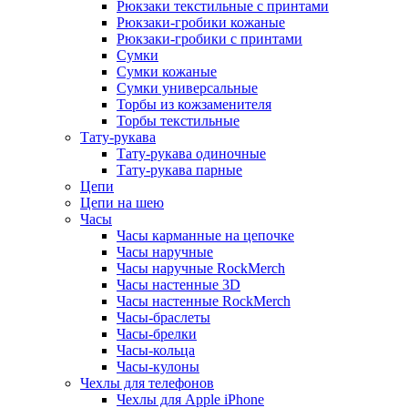
Рюкзаки текстильные с принтами
Рюкзаки-гробики кожаные
Рюкзаки-гробики с принтами
Сумки
Сумки кожаные
Сумки универсальные
Торбы из кожзаменителя
Торбы текстильные
Тату-рукава
Тату-рукава одиночные
Тату-рукава парные
Цепи
Цепи на шею
Часы
Часы карманные на цепочке
Часы наручные
Часы наручные RockMerch
Часы настенные 3D
Часы настенные RockMerch
Часы-браслеты
Часы-брелки
Часы-кольца
Часы-кулоны
Чехлы для телефонов
Чехлы для Apple iPhone