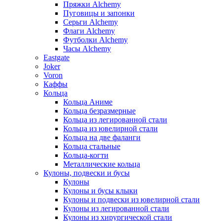
Пряжки Alchemy
Пуговицы и запонки
Серьги Alchemy
Флаги Alchemy
Футболки Alchemy
Часы Alchemy
Eastgate
Joker
Voron
Каффы
Кольца
Кольца Аниме
Кольца безразмерные
Кольца из легированной стали
Кольца из ювелирной стали
Кольца на две фаланги
Кольца стальные
Кольца-когти
Металлические кольца
Кулоны, подвески и бусы
Кулоны
Кулоны и бусы клыки
Кулоны и подвески из ювелирной стали
Кулоны из легированной стали
Кулоны из хирургической стали