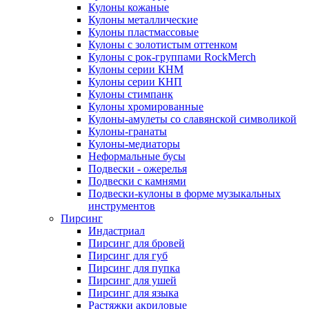
Кулоны кожаные
Кулоны металлические
Кулоны пластмассовые
Кулоны с золотистым оттенком
Кулоны с рок-группами RockMerch
Кулоны серии КНМ
Кулоны серии КНП
Кулоны стимпанк
Кулоны хромированные
Кулоны-амулеты со славянской символикой
Кулоны-гранаты
Кулоны-медиаторы
Неформальные бусы
Подвески - ожерелья
Подвески с камнями
Подвески-кулоны в форме музыкальных
инструментов
Пирсинг
Индастриал
Пирсинг для бровей
Пирсинг для губ
Пирсинг для пупка
Пирсинг для ушей
Пирсинг для языка
Растяжки акриловые