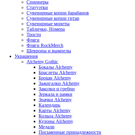
Спиннеры
Статуэтки
Сувенирные копии барабанов
Сувенирные копии гитар
Сувенирные монеты
Таблички, Номера
Трости
Фляги
Фляги RockMerch
Шевроны и вымпелы
Украшения
Alchemy Gothic
Бокалы Alchemy
Браслеты Alchemy
Броши Alchemy
Зажигалки Alchemy
Заколки и гребни
Зеркала и рамки
Значки Alchemy
Календарь
Карты Alchemy
Кольца Alchemy
Кулоны Alchemy
Медали
Письменные принадлежности