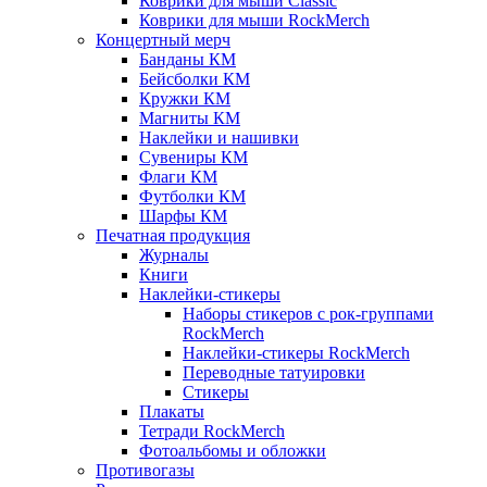
Коврики для мыши Classic
Коврики для мыши RockMerch
Концертный мерч
Банданы КМ
Бейсболки КМ
Кружки КМ
Магниты КМ
Наклейки и нашивки
Сувениры КМ
Флаги КМ
Футболки КМ
Шарфы КМ
Печатная продукция
Журналы
Книги
Наклейки-стикеры
Наборы стикеров с рок-группами
RockMerch
Наклейки-стикеры RockMerch
Переводные татуировки
Стикеры
Плакаты
Тетради RockMerch
Фотоальбомы и обложки
Противогазы