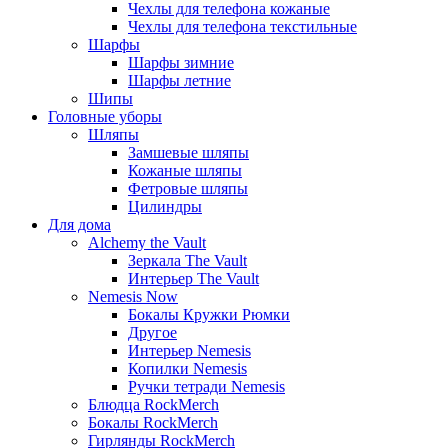
Чехлы для телефона кожаные
Чехлы для телефона текстильные
Шарфы
Шарфы зимние
Шарфы летние
Шипы
Головные уборы
Шляпы
Замшевые шляпы
Кожаные шляпы
Фетровые шляпы
Цилиндры
Для дома
Alchemy the Vault
Зеркала The Vault
Интерьер The Vault
Nemesis Now
Бокалы Кружки Рюмки
Другое
Интерьер Nemesis
Копилки Nemesis
Ручки тетради Nemesis
Блюдца RockMerch
Бокалы RockMerch
Гирлянды RockMerch