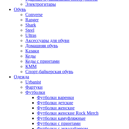
Электрогитары
Обувь
Converse
Ranger
Shark
Steel
Ultras
Аксессуары для обуви
Домашняя обувь
Казаки
Кеды
Кеды с принтами
КММ
Спорт-байкерская обувь
Одежда
Urbanist
Фартуки
Футболки
Футболки варенки
Футболки детские
Футболки женские
Футболки женские Rock Merch
Футболки камуфляжные
Футболки с принтами
Футболки с эквалайзером