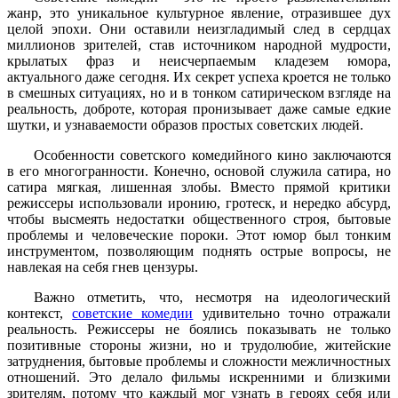
жанр, это уникальное культурное явление, отразившее дух
целой эпохи. Они оставили неизгладимый след в сердцах
миллионов зрителей, став источником народной мудрости,
крылатых фраз и неисчерпаемым кладезем юмора,
актуального даже сегодня. Их секрет успеха кроется не только
в смешных ситуациях, но и в тонком сатирическом взгляде на
реальность, доброте, которая пронизывает даже самые едкие
шутки, и узнаваемости образов простых советских людей.
Особенности советского комедийного кино заключаются
в его многогранности. Конечно, основой служила сатира, но
сатира мягкая, лишенная злобы. Вместо прямой критики
режиссеры использовали иронию, гротеск, и нередко абсурд,
чтобы высмеять недостатки общественного строя, бытовые
проблемы и человеческие пороки. Этот юмор был тонким
инструментом, позволяющим поднять острые вопросы, не
навлекая на себя гнев цензуры.
Важно отметить, что, несмотря на идеологический
контекст,
советские комедии
удивительно точно отражали
реальность. Режиссеры не боялись показывать не только
позитивные стороны жизни, но и трудолюбие, житейские
затруднения, бытовые проблемы и сложности межличностных
отношений. Это делало фильмы искренними и близкими
зрителям, потому что каждый мог узнать в героях себя или