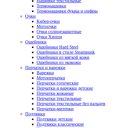
Нашивки текстильные
Термонашивки
Термонашивки буквы и цифры
Очки
Кибер-очки
Мотоочки
Очки солнцезащитные
Очки Хиппи
Ошейники
Ошейники Hard Steel
Ошейники в стиле Steampunk
Ошейники из мягкой кожи
Ошейники из экокожи
Перчатки и варежки
Варежки
Мотоперчатки
Перчатки готические
Перчатки и варежки детские
Перчатки кожаные
Перчатки текстильные
Перчатки текстильные без пальцев
Перчатки-митенки
Подтяжки
Подтяжки детские
Подтяжки классические