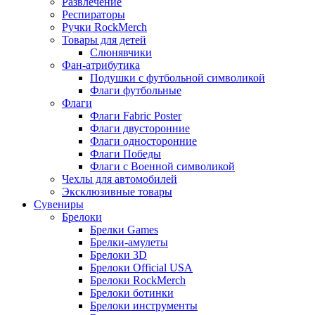
Развлечение
Респираторы
Ручки RockMerch
Товары для детей
Слюнявчики
Фан-атрибутика
Подушки с футбольной символикой
Флаги футбольные
Флаги
Флаги Fabric Poster
Флаги двусторонние
Флаги односторонние
Флаги Победы
Флаги с Военной символикой
Чехлы для автомобилей
Эксклюзивные товары
Сувениры
Брелоки
Брелки Games
Брелки-амулеты
Брелоки 3D
Брелоки Official USA
Брелоки RockMerch
Брелоки ботинки
Брелоки инструменты