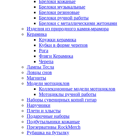
Брелоки кожаные
Брелоки музыкальные
Брелоки резиновые
Брелоки ручной работы
Брелоки с металлическими жетонами
Изделия из природного камня-мрамора
Керамика
Кружки керамика
Кубки в форме черепов
Рога
Фляги Керамика
Черепа
Лампы Тесла
Ловцы снов
Магниты
Модели мотоциклов
Коллекционные модели мотоциклов
Мотоциклы ручной работы
Наборы сувенирных копий гитар
Наручники
Плети и хлысты
Подарочные наборы
Подбутыльники кожаные
Презервативы RockMerch
Рубашка на бутылку