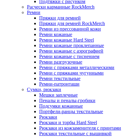
Подтяжки с рисунком
Расчески карманные RockMerch
Ремни
Пряжки для ремней
Пряжки для ремней RockMerch
Ремни из прессованной кожи
Ремни кожаные
Ремни кожаные Hard Steel
Ремни кожаные проклепанные
Ремни кожаные с аэрографией
Ремни кожаные с тиснением
Ремни разгрузочные
Ремни с пряжками металлическими
Ремни с пряжками чугунными
Ремни текстильные
Ремни-патронташи
Сумки, рюкзаки
Мешки заплечные
Пеналы и пеналы-гробики
Подсумки кожанные
Портфели-ранцы текстильные
Рюкзаки
Рюкзаки и торбы Hard Steel
Рюкзаки из кожзаменителя с принтами
Рюкзаки текстильные с вышивкой