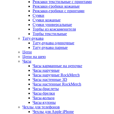
Рюкзаки текстильные с принтами
Рюкзаки-гробики кожаные
Рюкзаки-гробики с принтами
Сумки
Сумки кожаные
Сумки универсальные
Торбы из кожзаменителя
Торбы текстильные
Тату-рукава
Тату-рукава одиночные
Тату-рукава парные
Цепи
Цепи на шею
Часы
Часы карманные на цепочке
Часы наручные
Часы наручные RockMerch
Часы настенные 3D
Часы настенные RockMerch
Часы-браслеты
Часы-брелки
Часы-кольца
Часы-кулоны
Чехлы для телефонов
Чехлы для Apple iPhone