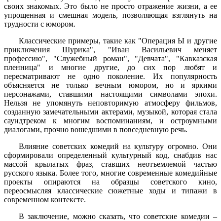
своих знакомых. Это было не просто отражение жизни, а ее
упрощенная и смешная модель, позволяющая взглянуть на
трудности с юмором.
Классические примеры, такие как "Операция Ы и другие
приключения Шурика", "Иван Васильевич меняет
профессию", "Служебный роман", "Девчата", "Кавказская
пленница" и многие другие, до сих пор любят и
пересматривают не одно поколение. Их популярность
объясняется не только вечным юмором, но и яркими
персонажами, ставшими настоящими символами эпохи.
Нельзя не упомянуть неповторимую атмосферу фильмов,
созданную замечательными актерами, музыкой, которая стала
саундтреком к многим воспоминаниям, и остроумными
диалогами, прочно вошедшими в повседневную речь.
Влияние советских комедий на культуру огромно. Они
сформировали определенный культурный код, снабдив нас
массой крылатых фраз, ставших неотъемлемой частью
русского языка. Более того, многие современные комедийные
проекты опираются на образцы советского кино,
переосмысляя классические сюжетные ходы и типажи в
современном контексте.
В заключение, можно сказать, что советские комедии –