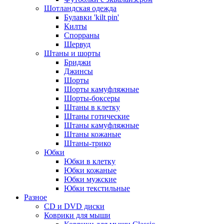
Шотландская одежда
Булавки 'kilt pin'
Килты
Спорраны
Шервуд
Штаны и шорты
Бриджи
Джинсы
Шорты
Шорты камуфляжные
Шорты-боксеры
Штаны в клетку
Штаны готические
Штаны камуфляжные
Штаны кожаные
Штаны-трико
Юбки
Юбки в клетку
Юбки кожаные
Юбки мужские
Юбки текстильные
Разное
CD и DVD диски
Коврики для мыши