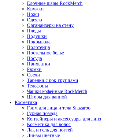
Елочные шары RockMerch
Кружки
Ножи
Одеяла
Органайзеры на стену
Пледы
Подушки
Покрывала
Полотенца
Постельное белье
Посуда
Прихватки
Рюмки
Свечи
Тарелки с рок-группами
Телефоны
Чашки кофейные RockMerch
Шторы для ванной
Косметика
Грим для лица и тела Snazaroo
Губная помада
Контейнеры и аксессуары для линз
Косметика для волос
Лак и гель для ногтей
Линзы цветные