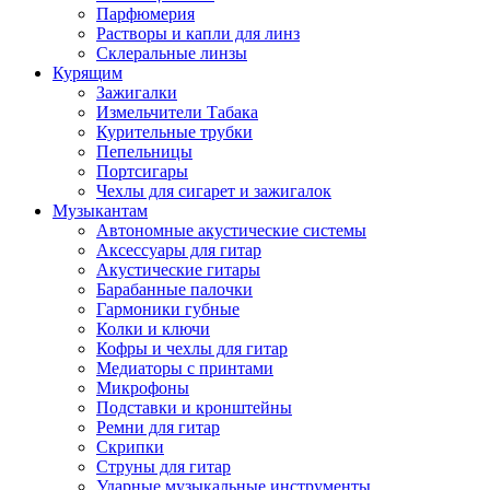
Парфюмерия
Растворы и капли для линз
Склеральные линзы
Курящим
Зажигалки
Измельчители Табака
Курительные трубки
Пепельницы
Портсигары
Чехлы для сигарет и зажигалок
Музыкантам
Автономные акустические системы
Аксессуары для гитар
Акустические гитары
Барабанные палочки
Гармоники губные
Колки и ключи
Кофры и чехлы для гитар
Медиаторы с принтами
Микрофоны
Подставки и кронштейны
Ремни для гитар
Скрипки
Струны для гитар
Ударные музыкальные инструменты