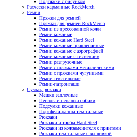
Подтяжки с рисунком
Расчески карманные RockMerch
Ремни
Пряжки для ремней
Пряжки для ремней RockMerch
Ремни из прессованной кожи
Ремни кожаные
Ремни кожаные Hard Steel
Ремни кожаные проклепанные
Ремни кожаные с аэрографией
Ремни кожаные с тиснением
Ремни разгрузочные
Ремни с пряжками металлическими
Ремни с пряжками чугунными
Ремни текстильные
Ремни-патронташи
Сумки, рюкзаки
Мешки заплечные
Пеналы и пеналы-гробики
Подсумки кожанные
Портфели-ранцы текстильные
Рюкзаки
Рюкзаки и торбы Hard Steel
Рюкзаки из кожзаменителя с принтами
Рюкзаки текстильные с вышивкой