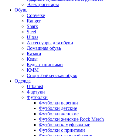
Электрогитары
Обувь
Converse
Ranger
Shark
Steel
Ultras
Аксессуары для обуви
Домашняя обувь
Казаки
Кеды
Кеды с принтами
КММ
Спорт-байкерская обувь
Одежда
Urbanist
Фартуки
Футболки
Футболки варенки
Футболки детские
Футболки женские
Футболки женские Rock Merch
Футболки камуфляжные
Футболки с принтами
Футболки с эквалайзером