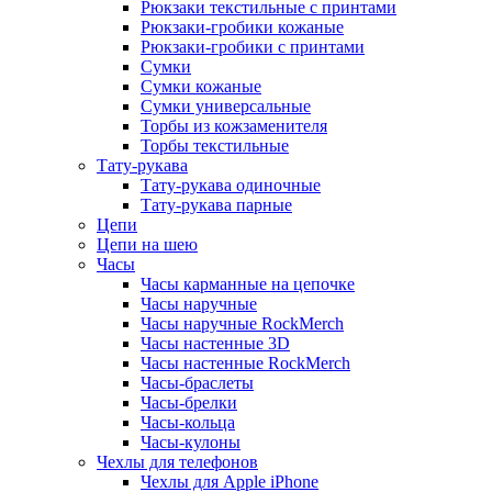
Рюкзаки текстильные с принтами
Рюкзаки-гробики кожаные
Рюкзаки-гробики с принтами
Сумки
Сумки кожаные
Сумки универсальные
Торбы из кожзаменителя
Торбы текстильные
Тату-рукава
Тату-рукава одиночные
Тату-рукава парные
Цепи
Цепи на шею
Часы
Часы карманные на цепочке
Часы наручные
Часы наручные RockMerch
Часы настенные 3D
Часы настенные RockMerch
Часы-браслеты
Часы-брелки
Часы-кольца
Часы-кулоны
Чехлы для телефонов
Чехлы для Apple iPhone