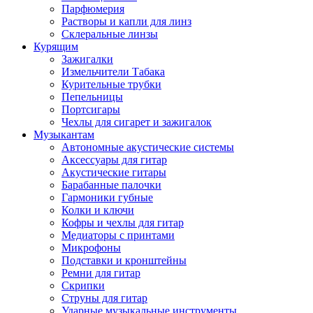
Парфюмерия
Растворы и капли для линз
Склеральные линзы
Курящим
Зажигалки
Измельчители Табака
Курительные трубки
Пепельницы
Портсигары
Чехлы для сигарет и зажигалок
Музыкантам
Автономные акустические системы
Аксессуары для гитар
Акустические гитары
Барабанные палочки
Гармоники губные
Колки и ключи
Кофры и чехлы для гитар
Медиаторы с принтами
Микрофоны
Подставки и кронштейны
Ремни для гитар
Скрипки
Струны для гитар
Ударные музыкальные инструменты