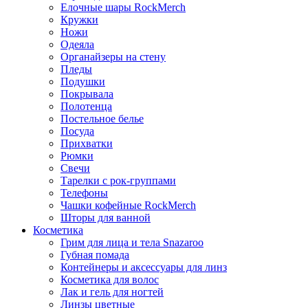
Елочные шары RockMerch
Кружки
Ножи
Одеяла
Органайзеры на стену
Пледы
Подушки
Покрывала
Полотенца
Постельное белье
Посуда
Прихватки
Рюмки
Свечи
Тарелки с рок-группами
Телефоны
Чашки кофейные RockMerch
Шторы для ванной
Косметика
Грим для лица и тела Snazaroo
Губная помада
Контейнеры и аксессуары для линз
Косметика для волос
Лак и гель для ногтей
Линзы цветные