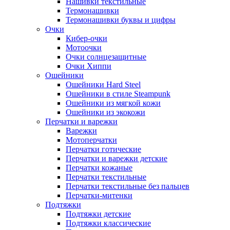
Нашивки текстильные
Термонашивки
Термонашивки буквы и цифры
Очки
Кибер-очки
Мотоочки
Очки солнцезащитные
Очки Хиппи
Ошейники
Ошейники Hard Steel
Ошейники в стиле Steampunk
Ошейники из мягкой кожи
Ошейники из экокожи
Перчатки и варежки
Варежки
Мотоперчатки
Перчатки готические
Перчатки и варежки детские
Перчатки кожаные
Перчатки текстильные
Перчатки текстильные без пальцев
Перчатки-митенки
Подтяжки
Подтяжки детские
Подтяжки классические