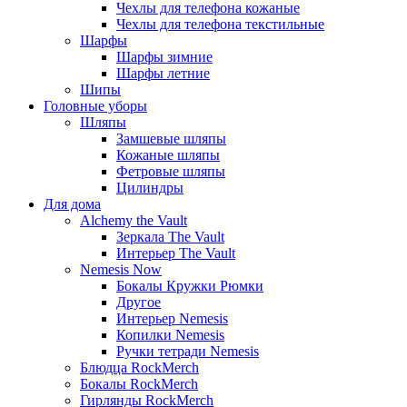
Чехлы для телефона кожаные
Чехлы для телефона текстильные
Шарфы
Шарфы зимние
Шарфы летние
Шипы
Головные уборы
Шляпы
Замшевые шляпы
Кожаные шляпы
Фетровые шляпы
Цилиндры
Для дома
Alchemy the Vault
Зеркала The Vault
Интерьер The Vault
Nemesis Now
Бокалы Кружки Рюмки
Другое
Интерьер Nemesis
Копилки Nemesis
Ручки тетради Nemesis
Блюдца RockMerch
Бокалы RockMerch
Гирлянды RockMerch