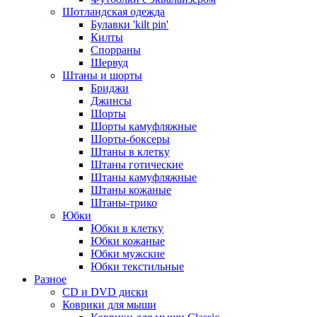
Шотландская одежда
Булавки 'kilt pin'
Килты
Спорраны
Шервуд
Штаны и шорты
Бриджи
Джинсы
Шорты
Шорты камуфляжные
Шорты-боксеры
Штаны в клетку
Штаны готические
Штаны камуфляжные
Штаны кожаные
Штаны-трико
Юбки
Юбки в клетку
Юбки кожаные
Юбки мужские
Юбки текстильные
Разное
CD и DVD диски
Коврики для мыши