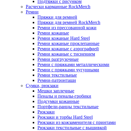
Подтяжки с рисунком
Расчески карманные RockMerch
Ремни
Пряжки для ремней
Пряжки для ремней RockMerch
Ремни из прессованной кожи
Ремни кожаные
Ремни кожаные Hard Steel
Ремни кожаные проклепанные
Ремни кожаные с аэрографией
Ремни кожаные с тиснением
Ремни разгрузочные
Ремни с пряжками металлическими
Ремни с пряжками чугунными
Ремни текстильные
Ремни-патронташи
Сумки, рюкзаки
Мешки заплечные
Пеналы и пеналы-гробики
Подсумки кожанные
Портфели-ранцы текстильные
Рюкзаки
Рюкзаки и торбы Hard Steel
Рюкзаки из кожзаменителя с принтами
Рюкзаки текстильные с вышивкой