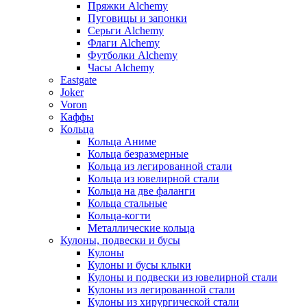
Пряжки Alchemy
Пуговицы и запонки
Серьги Alchemy
Флаги Alchemy
Футболки Alchemy
Часы Alchemy
Eastgate
Joker
Voron
Каффы
Кольца
Кольца Аниме
Кольца безразмерные
Кольца из легированной стали
Кольца из ювелирной стали
Кольца на две фаланги
Кольца стальные
Кольца-когти
Металлические кольца
Кулоны, подвески и бусы
Кулоны
Кулоны и бусы клыки
Кулоны и подвески из ювелирной стали
Кулоны из легированной стали
Кулоны из хирургической стали