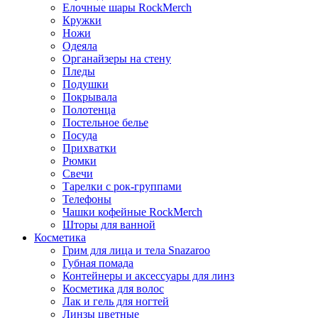
Елочные шары RockMerch
Кружки
Ножи
Одеяла
Органайзеры на стену
Пледы
Подушки
Покрывала
Полотенца
Постельное белье
Посуда
Прихватки
Рюмки
Свечи
Тарелки с рок-группами
Телефоны
Чашки кофейные RockMerch
Шторы для ванной
Косметика
Грим для лица и тела Snazaroo
Губная помада
Контейнеры и аксессуары для линз
Косметика для волос
Лак и гель для ногтей
Линзы цветные