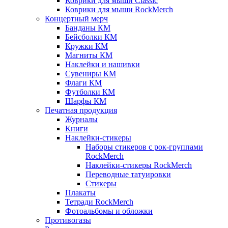
Коврики для мыши Classic
Коврики для мыши RockMerch
Концертный мерч
Банданы КМ
Бейсболки КМ
Кружки КМ
Магниты КМ
Наклейки и нашивки
Сувениры КМ
Флаги КМ
Футболки КМ
Шарфы КМ
Печатная продукция
Журналы
Книги
Наклейки-стикеры
Наборы стикеров с рок-группами
RockMerch
Наклейки-стикеры RockMerch
Переводные татуировки
Стикеры
Плакаты
Тетради RockMerch
Фотоальбомы и обложки
Противогазы