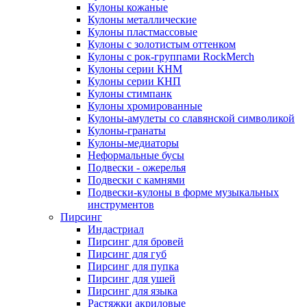
Кулоны кожаные
Кулоны металлические
Кулоны пластмассовые
Кулоны с золотистым оттенком
Кулоны с рок-группами RockMerch
Кулоны серии КНМ
Кулоны серии КНП
Кулоны стимпанк
Кулоны хромированные
Кулоны-амулеты со славянской символикой
Кулоны-гранаты
Кулоны-медиаторы
Неформальные бусы
Подвески - ожерелья
Подвески с камнями
Подвески-кулоны в форме музыкальных
инструментов
Пирсинг
Индастриал
Пирсинг для бровей
Пирсинг для губ
Пирсинг для пупка
Пирсинг для ушей
Пирсинг для языка
Растяжки акриловые