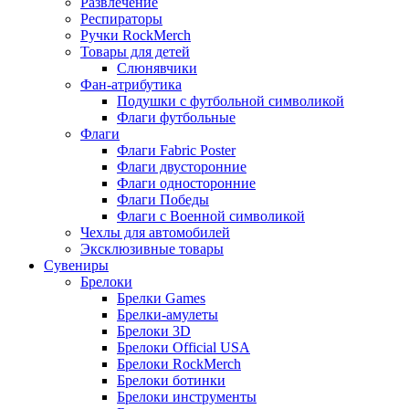
Развлечение
Респираторы
Ручки RockMerch
Товары для детей
Слюнявчики
Фан-атрибутика
Подушки с футбольной символикой
Флаги футбольные
Флаги
Флаги Fabric Poster
Флаги двусторонние
Флаги односторонние
Флаги Победы
Флаги с Военной символикой
Чехлы для автомобилей
Эксклюзивные товары
Сувениры
Брелоки
Брелки Games
Брелки-амулеты
Брелоки 3D
Брелоки Official USA
Брелоки RockMerch
Брелоки ботинки
Брелоки инструменты