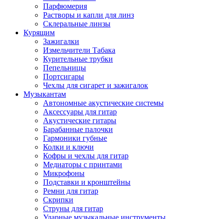
Парфюмерия
Растворы и капли для линз
Склеральные линзы
Курящим
Зажигалки
Измельчители Табака
Курительные трубки
Пепельницы
Портсигары
Чехлы для сигарет и зажигалок
Музыкантам
Автономные акустические системы
Аксессуары для гитар
Акустические гитары
Барабанные палочки
Гармоники губные
Колки и ключи
Кофры и чехлы для гитар
Медиаторы с принтами
Микрофоны
Подставки и кронштейны
Ремни для гитар
Скрипки
Струны для гитар
Ударные музыкальные инструменты