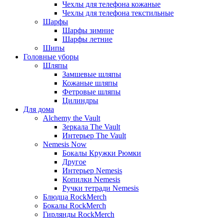
Чехлы для телефона кожаные
Чехлы для телефона текстильные
Шарфы
Шарфы зимние
Шарфы летние
Шипы
Головные уборы
Шляпы
Замшевые шляпы
Кожаные шляпы
Фетровые шляпы
Цилиндры
Для дома
Alchemy the Vault
Зеркала The Vault
Интерьер The Vault
Nemesis Now
Бокалы Кружки Рюмки
Другое
Интерьер Nemesis
Копилки Nemesis
Ручки тетради Nemesis
Блюдца RockMerch
Бокалы RockMerch
Гирлянды RockMerch