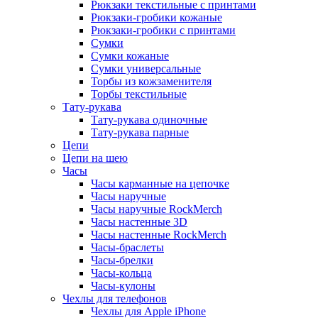
Рюкзаки текстильные с принтами
Рюкзаки-гробики кожаные
Рюкзаки-гробики с принтами
Сумки
Сумки кожаные
Сумки универсальные
Торбы из кожзаменителя
Торбы текстильные
Тату-рукава
Тату-рукава одиночные
Тату-рукава парные
Цепи
Цепи на шею
Часы
Часы карманные на цепочке
Часы наручные
Часы наручные RockMerch
Часы настенные 3D
Часы настенные RockMerch
Часы-браслеты
Часы-брелки
Часы-кольца
Часы-кулоны
Чехлы для телефонов
Чехлы для Apple iPhone