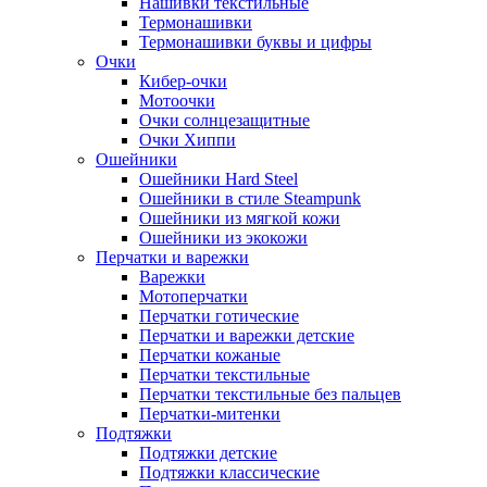
Нашивки текстильные
Термонашивки
Термонашивки буквы и цифры
Очки
Кибер-очки
Мотоочки
Очки солнцезащитные
Очки Хиппи
Ошейники
Ошейники Hard Steel
Ошейники в стиле Steampunk
Ошейники из мягкой кожи
Ошейники из экокожи
Перчатки и варежки
Варежки
Мотоперчатки
Перчатки готические
Перчатки и варежки детские
Перчатки кожаные
Перчатки текстильные
Перчатки текстильные без пальцев
Перчатки-митенки
Подтяжки
Подтяжки детские
Подтяжки классические