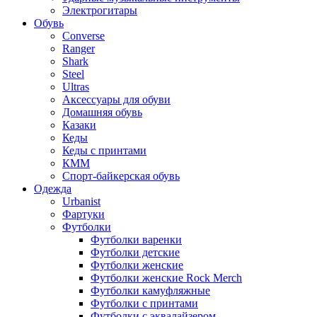
Электрогитары
Обувь
Converse
Ranger
Shark
Steel
Ultras
Аксессуары для обуви
Домашняя обувь
Казаки
Кеды
Кеды с принтами
КММ
Спорт-байкерская обувь
Одежда
Urbanist
Фартуки
Футболки
Футболки варенки
Футболки детские
Футболки женские
Футболки женские Rock Merch
Футболки камуфляжные
Футболки с принтами
Футболки с эквалайзером