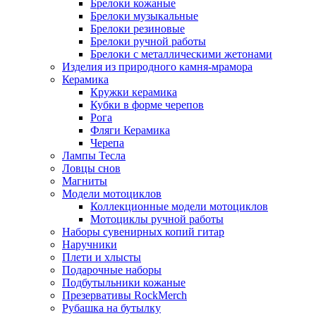
Брелоки кожаные
Брелоки музыкальные
Брелоки резиновые
Брелоки ручной работы
Брелоки с металлическими жетонами
Изделия из природного камня-мрамора
Керамика
Кружки керамика
Кубки в форме черепов
Рога
Фляги Керамика
Черепа
Лампы Тесла
Ловцы снов
Магниты
Модели мотоциклов
Коллекционные модели мотоциклов
Мотоциклы ручной работы
Наборы сувенирных копий гитар
Наручники
Плети и хлысты
Подарочные наборы
Подбутыльники кожаные
Презервативы RockMerch
Рубашка на бутылку