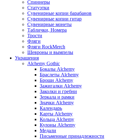
Спиннеры
Статуэтки
Сувенирные копии барабанов
Сувенирные копии гитар
Сувенирные монеты
Таблички, Номера
Трости
Фляги
Фляги RockMerch
Шевроны и вымпелы
Украшения
Alchemy Gothic
Бокалы Alchemy
Браслеты Alchemy
Броши Alchemy
Зажигалки Alchemy
Заколки и гребни
Зеркала и рамки
Значки Alchemy
Календарь
Карты Alchemy
Кольца Alchemy
Кулоны Alchemy
Медали
Письменные принадлежности